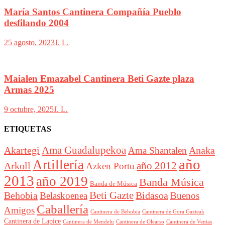
María Santos Cantinera Compañía Pueblo
desfilando 2004
25 agosto, 2023
J. L.
Maialen Emazabel Cantinera Beti Gazte plaza
Armas 2025
9 octubre, 2025
J. L.
ETIQUETAS
Akartegi
Ama Guadalupekoa
Anaka
Ama Shantalen
año
Artillería
año 2012
Arkoll
Azken Portu
2013
año 2019
Banda Música
Banda de Música
Beti Gazte
Behobia
Bidasoa
Belaskoenea
Buenos
Caballería
Amigos
Cantinera de Behobia
Cantinera de Gora Gazteak
Cantinera de Lapice
Cantinera de Mendelu
Cantinera de Ventas
Cantinera de Olearso