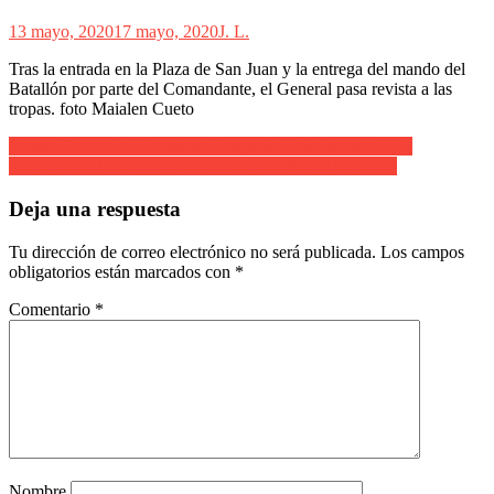
13 mayo, 2020
17 mayo, 2020
J. L.
Tras la entrada en la Plaza de San Juan y la entrega del mando del
Batallón por parte del Comandante, el General pasa revista a las
tropas. foto Maialen Cueto
Navegación
Josune Oiartzabal Cantinera Compañía Belaskoenea 2001
La figura de la Cantinera Belaskoenea Olatz Aires 2007
de
entradas
Deja una respuesta
Tu dirección de correo electrónico no será publicada.
Los campos
obligatorios están marcados con
*
Comentario
*
Nombre