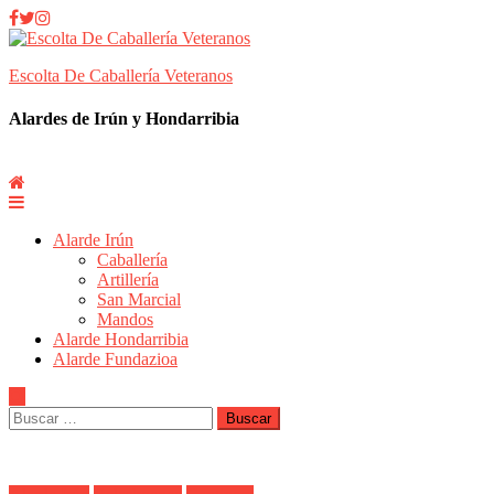
Skip
to
content
Escolta De Caballería Veteranos
Alardes de Irún y Hondarribia
Alarde Irún
Caballería
Artillería
San Marcial
Mandos
Alarde Hondarribia
Alarde Fundazioa
Buscar: