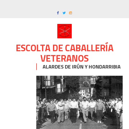
Skip
to
content
ESCOLTA DE CABALLERÍA
VETERANOS
ALARDES DE IRÚN Y HONDARRIBIA