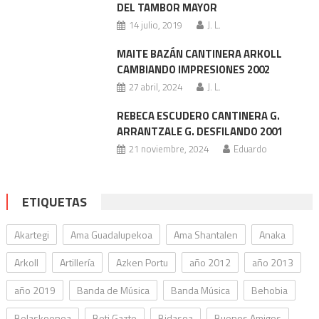
DEL TAMBOR MAYOR
14 julio, 2019
J. L.
MAITE BAZÁN CANTINERA ARKOLL
CAMBIANDO IMPRESIONES 2002
27 abril, 2024
J. L.
REBECA ESCUDERO CANTINERA G.
ARRANTZALE G. DESFILANDO 2001
21 noviembre, 2024
Eduardo
ETIQUETAS
Akartegi
Ama Guadalupekoa
Ama Shantalen
Anaka
Arkoll
Artillería
Azken Portu
año 2012
año 2013
año 2019
Banda de Música
Banda Música
Behobia
Belaskoenea
Beti Gazte
Bidasoa
Buenos Amigos