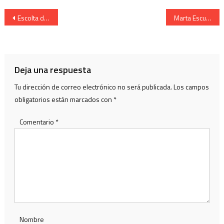
Navegación
Escolta de Caballeria. del Alarde de San Marcial .de Irun
Marta Escudero Cantinera Lapice saliendo de San Juan 2003
de
entradas
Deja una respuesta
Tu dirección de correo electrónico no será publicada.
Los campos
obligatorios están marcados con
*
Comentario
*
Nombre