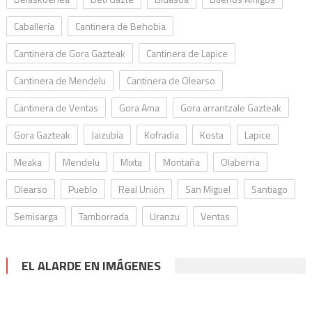
Caballería
Cantinera de Behobia
Cantinera de Gora Gazteak
Cantinera de Lapice
Cantinera de Mendelu
Cantinera de Olearso
Cantinera de Ventas
Gora Ama
Gora arrantzale Gazteak
Gora Gazteak
Jaizubía
Kofradia
Kosta
Lapice
Meaka
Mendelu
Mixta
Montaña
Olaberria
Olearso
Pueblo
Real Unión
San Miguel
Santiago
Semisarga
Tamborrada
Uranzu
Ventas
EL ALARDE EN IMÁGENES