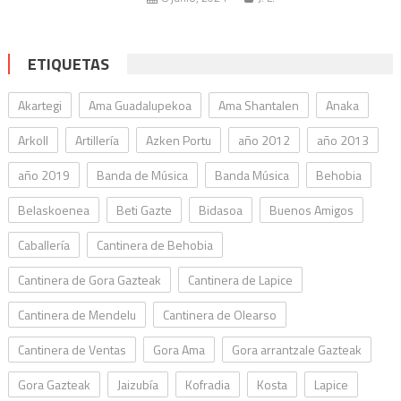
ETIQUETAS
Akartegi
Ama Guadalupekoa
Ama Shantalen
Anaka
Arkoll
Artillería
Azken Portu
año 2012
año 2013
año 2019
Banda de Música
Banda Música
Behobia
Belaskoenea
Beti Gazte
Bidasoa
Buenos Amigos
Caballería
Cantinera de Behobia
Cantinera de Gora Gazteak
Cantinera de Lapice
Cantinera de Mendelu
Cantinera de Olearso
Cantinera de Ventas
Gora Ama
Gora arrantzale Gazteak
Gora Gazteak
Jaizubía
Kofradia
Kosta
Lapice