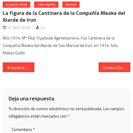
ALARDE IRÚN
CANTINERA
MEAKA
La figura de la Cantinera de la Compañía Meaka del
Alarde de Irun
27 abril, 2020
J. L.
Año 1974. Mª Pilar Oyarbide Agirrebarrena. Fue Cantinera de la
Compañía Meaka del Alarde de San Marcial de Irun, en 1974. foto
Matias Guilló
Navegación
General del Alarde.de San Marcial. de Irun junto a su caballo
Cristina Domínguez Cantinera de Buenos Amigos en el monte 2003
de
entradas
Deja una respuesta
Tu dirección de correo electrónico no será publicada.
Los campos
obligatorios están marcados con
*
Comentario
*