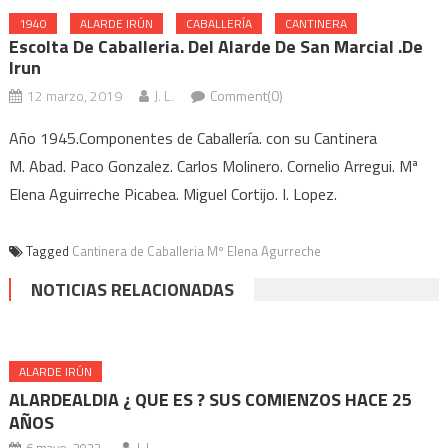
1940
ALARDE IRÚN
CABALLERÍA
CANTINERA
Escolta De Caballeria. Del Alarde De San Marcial .de
Irun
12 marzo, 2019
J. L.
Comment(0)
Año 1945.Componentes de Caballería. con su Cantinera
M. Abad. Paco Gonzalez. Carlos Molinero. Cornelio Arregui. Mª
Elena Aguirreche Picabea. Miguel Cortijo. I. Lopez.
Tagged
Cantinera de Caballeria Mº Elena Agurreche
NOTICIAS RELACIONADAS
ALARDE IRÚN
ALARDEALDIA ¿ QUE ES ? SUS COMIENZOS HACE 25
AÑOS