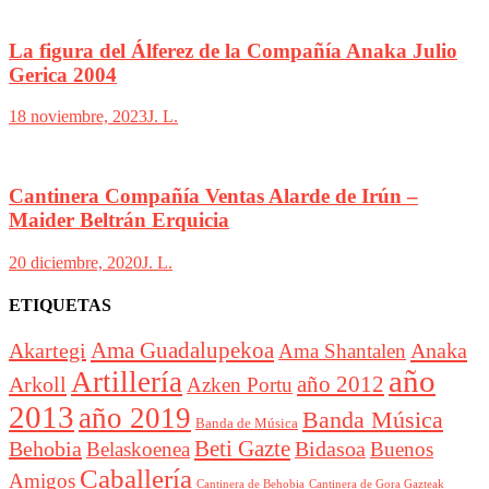
La figura del Álferez de la Compañía Anaka Julio
Gerica 2004
18 noviembre, 2023
J. L.
Cantinera Compañía Ventas Alarde de Irún –
Maider Beltrán Erquicia
20 diciembre, 2020
J. L.
ETIQUETAS
Akartegi
Ama Guadalupekoa
Anaka
Ama Shantalen
año
Artillería
año 2012
Arkoll
Azken Portu
2013
año 2019
Banda Música
Banda de Música
Beti Gazte
Behobia
Bidasoa
Belaskoenea
Buenos
Caballería
Amigos
Cantinera de Behobia
Cantinera de Gora Gazteak