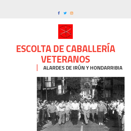
Skip
to
content
ESCOLTA DE CABALLERÍA
VETERANOS
ALARDES DE IRÚN Y HONDARRIBIA