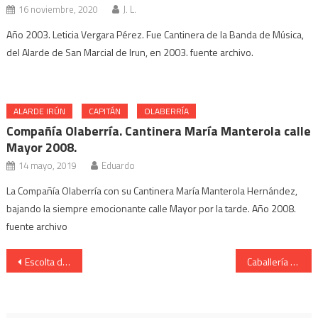
16 noviembre, 2020
J. L.
Año 2003. Leticia Vergara Pérez. Fue Cantinera de la Banda de Música,
del Alarde de San Marcial de Irun, en 2003. fuente archivo.
ALARDE IRÚN
CAPITÁN
OLABERRÍA
Compañía Olaberría. Cantinera María Manterola calle
Mayor 2008.
14 mayo, 2019
Eduardo
La Compañía Olaberría con su Cantinera María Manterola Hernández,
bajando la siempre emocionante calle Mayor por la tarde. Año 2008.
fuente archivo
Navegación
Escolta de Caballería Cantinera Guiomar Población monte 2008.
Caballería Cantinera Guiomar Población Ayuntamiento Año 2008
de
entradas