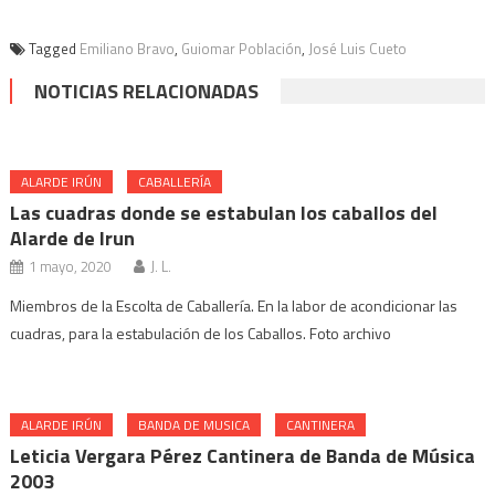
Tagged
Emiliano Bravo
,
Guiomar Población
,
José Luis Cueto
NOTICIAS RELACIONADAS
ALARDE IRÚN
CABALLERÍA
Las cuadras donde se estabulan los caballos del
Alarde de Irun
1 mayo, 2020
J. L.
Miembros de la Escolta de Caballería. En la labor de acondicionar las
cuadras, para la estabulación de los Caballos. Foto archivo
ALARDE IRÚN
BANDA DE MUSICA
CANTINERA
Leticia Vergara Pérez Cantinera de Banda de Música
2003