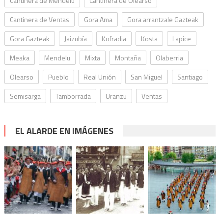
Cantinera de Mendelu
Cantinera de Olearso
Cantinera de Ventas
Gora Ama
Gora arrantzale Gazteak
Gora Gazteak
Jaizubía
Kofradia
Kosta
Lapice
Meaka
Mendelu
Mixta
Montaña
Olaberria
Olearso
Pueblo
Real Unión
San Miguel
Santiago
Semisarga
Tamborrada
Uranzu
Ventas
EL ALARDE EN IMÁGENES