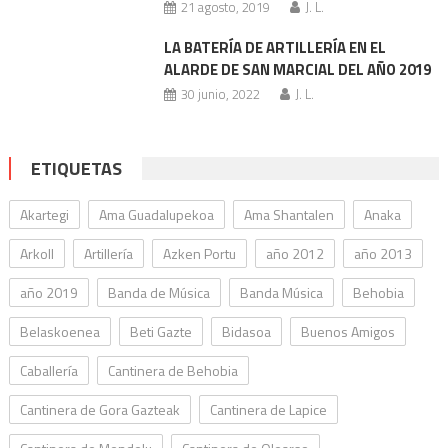
21 agosto, 2019
J. L.
LA BATERÍA DE ARTILLERÍA EN EL
ALARDE DE SAN MARCIAL DEL AÑO 2019
30 junio, 2022
J. L.
ETIQUETAS
Akartegi
Ama Guadalupekoa
Ama Shantalen
Anaka
Arkoll
Artillería
Azken Portu
año 2012
año 2013
año 2019
Banda de Música
Banda Música
Behobia
Belaskoenea
Beti Gazte
Bidasoa
Buenos Amigos
Caballería
Cantinera de Behobia
Cantinera de Gora Gazteak
Cantinera de Lapice