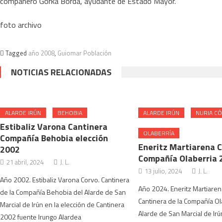
compañero Gorka Borda, ayudante de Estado Mayor.
foto archivo
Tagged
año 2008
,
Guiomar Población
NOTICIAS RELACIONADAS
ALARDE IRÚN
BEHOBIA
ALARDE IRÚN
NURIA C
Estibaliz Varona Cantinera
OLABERRÍA
Compañía Behobia elección
Eneritz Martiarena 
2002
Compañía Olaberria 
21 abril, 2024
J. L.
13 julio, 2024
J. L.
Año 2002. Estibaliz Varona Corvo. Cantinera
Año 2024. Eneritz Martiaren
de la Compañía Behobia del Alarde de San
Cantinera de la Compañía Ol
Marcial de Irún en la elección de Cantinera
Alarde de San Marcial de Ir
2002 fuente Irungo Alardea