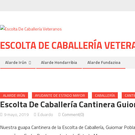
Skip to content
ESCOLTA DE CABALLERÍA VETER
Alarde Irún
Alarde Hondarribia
Alarde Fundazioa
ALARDE IRÚN
AYUDANTE DE ESTADO MAYOR
CABALLERÍA
CANT
Escolta De Caballería Cantinera Gu
9 mayo, 2019
Eduardo
Comment(0)
Nuestra guapa Cantinera de la Escolta de Caballería, Guiomar Pob