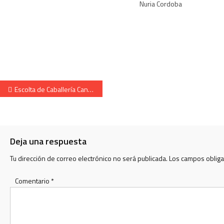
Nuria Cordoba
Navegación de entradas
Escolta de Caballería Cantinera Guiomar Población San Juan 2008
Deja una respuesta
Tu dirección de correo electrónico no será publicada.
Los campos oblig
Comentario
*