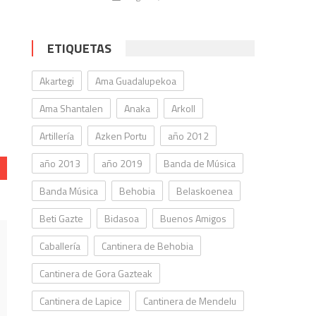
ETIQUETAS
Akartegi
Ama Guadalupekoa
Ama Shantalen
Anaka
Arkoll
Artillería
Azken Portu
año 2012
año 2013
año 2019
Banda de Música
Banda Música
Behobia
Belaskoenea
Beti Gazte
Bidasoa
Buenos Amigos
Caballería
Cantinera de Behobia
Cantinera de Gora Gazteak
Cantinera de Lapice
Cantinera de Mendelu