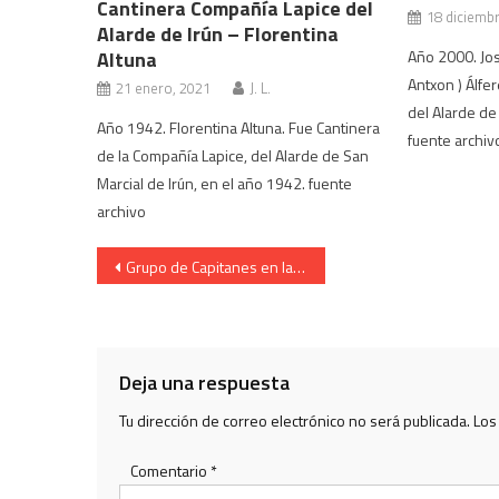
Cantinera Compañía Lapice del
18 diciemb
Alarde de Irún – Florentina
Altuna
Año 2000. Jos
Antxon ) Álfe
21 enero, 2021
J. L.
del Alarde de
Año 1942. Florentina Altuna. Fue Cantinera
fuente archiv
de la Compañía Lapice, del Alarde de San
Marcial de Irún, en el año 1942. fuente
archivo
Navegación
Grupo de Capitanes en la Plaza Urdanibia. Desfile de la tarde. Año 2008.
de
entradas
Deja una respuesta
Tu dirección de correo electrónico no será publicada.
Los
Comentario
*