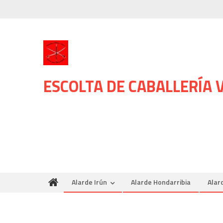
Skip
to
content
ESCOLTA DE CABALLERÍA
Alarde Irún
Alarde Hondarribia
Alar