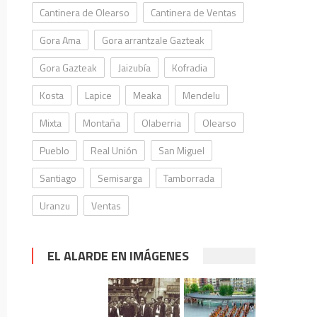
Cantinera de Olearso
Cantinera de Ventas
Gora Ama
Gora arrantzale Gazteak
Gora Gazteak
Jaizubía
Kofradia
Kosta
Lapice
Meaka
Mendelu
Mixta
Montaña
Olaberria
Olearso
Pueblo
Real Unión
San Miguel
Santiago
Semisarga
Tamborrada
Uranzu
Ventas
EL ALARDE EN IMÁGENES