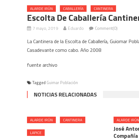
ALARDE IRÚN
CABALLERÍA
CANTINERA
Escolta De Caballería Cantin
7 mayo, 2019
Eduardo
Comment(0)
La Cantinera de la Escolta de Caballería, Guiomar Pob
Casadevante como cabo. Año 2008
fuente archivo
Tagged
Guimar Población
NOTICIAS RELACIONADAS
ALARDE IRÚN
CANTINERA
ALARDE IRÚ
José Anto
LAPICE
Compañía