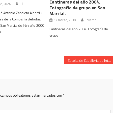
Cantineras del año 2004.
re, 2024
J. L.
Fotografía de grupo en San
é Antonio Zabaleta Alberdi (
Marcial.
rez de la Compañía Behobia
17 marzo, 2019
Eduardo
 San Marcial de Irún año 2000
Cantineras del año 2004. Fotografía de
o
grupo
Escolta de Caballería de Irún. Cantinera Guiomar Población. Año 2008.
 campos obligatorios están marcados con
*