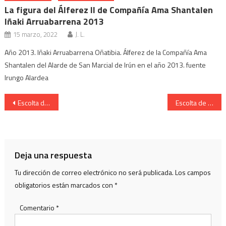
La figura del Álferez ll de Compañía Ama Shantalen
Iñaki Arruabarrena 2013
15 marzo, 2022
J. L.
Año 2013. Iñaki Arruabarrena Oñatibia. Álferez de la Compañía Ama
Shantalen del Alarde de San Marcial de Irún en el año 2013. fuente
Irungo Alardea
Navegación
Escolta de Caballería. Cantinera Naikari Fernández presentación 2011.
Escolta de Caballería Cantinera Naikari Fernández Revista de Armas 2011
de
entradas
Deja una respuesta
Tu dirección de correo electrónico no será publicada.
Los campos
obligatorios están marcados con
*
Comentario
*