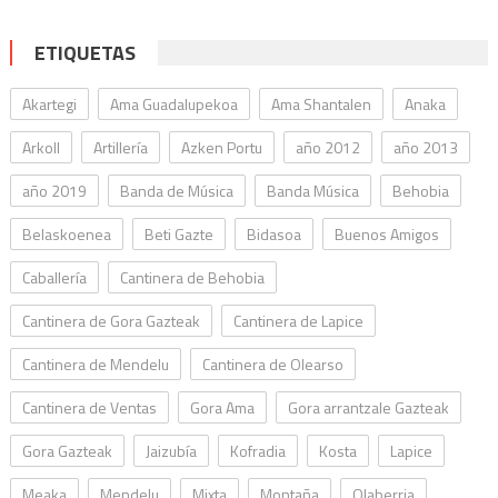
ETIQUETAS
Akartegi
Ama Guadalupekoa
Ama Shantalen
Anaka
Arkoll
Artillería
Azken Portu
año 2012
año 2013
año 2019
Banda de Música
Banda Música
Behobia
Belaskoenea
Beti Gazte
Bidasoa
Buenos Amigos
Caballería
Cantinera de Behobia
Cantinera de Gora Gazteak
Cantinera de Lapice
Cantinera de Mendelu
Cantinera de Olearso
Cantinera de Ventas
Gora Ama
Gora arrantzale Gazteak
Gora Gazteak
Jaizubía
Kofradia
Kosta
Lapice
Meaka
Mendelu
Mixta
Montaña
Olaberria