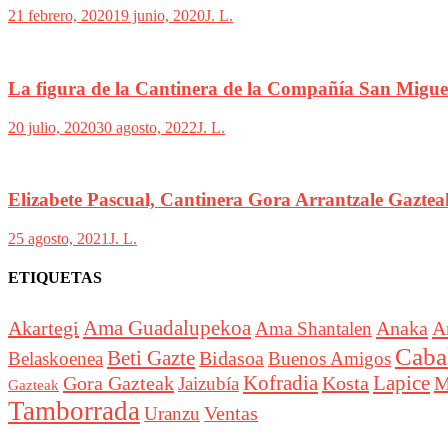
21 febrero, 2020
19 junio, 2020
J. L.
La figura de la Cantinera de la Compañía San Miguel
20 julio, 2020
30 agosto, 2022
J. L.
Elizabete Pascual, Cantinera Gora Arrantzale Gazteak
25 agosto, 2021
J. L.
ETIQUETAS
Akartegi
Ama Guadalupekoa
Anaka
A
Ama Shantalen
Cabal
Beti Gazte
Bidasoa
Belaskoenea
Buenos Amigos
Lapice
Gora Gazteak
Kofradia
Kosta
M
Jaizubía
Gazteak
Tamborrada
Ventas
Uranzu