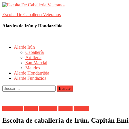
Skip
to
Escolta De Caballería Veteranos
content
Alardes de Irún y Hondarribia
Alarde Irún
Caballería
Artillería
San Marcial
Mandos
Alarde Hondarribia
Alarde Fundazioa
Buscar:
Alarde Irún
Alférez
Caballería
Capitán
Teniente
Escolta de caballería de Irún. Capitán Em