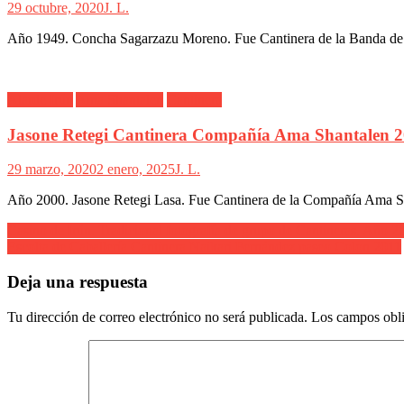
29 octubre, 2020
J. L.
Año 1949. Concha Sagarzazu Moreno. Fue Cantinera de la Banda de M
Alarde Irún
Ama Shantalen
Cantinera
Jasone Retegi Cantinera Compañía Ama Shantalen 
29 marzo, 2020
2 enero, 2025
J. L.
Año 2000. Jasone Retegi Lasa. Fue Cantinera de la Compañía Ama Sha
Navegación
Casino de Irún. Tradicional fotografía de grupo de Cantineras. Año 2
Escolta de Caballería Cantinera Naikari Fernández paseo Colon 2011
de
entradas
Deja una respuesta
Tu dirección de correo electrónico no será publicada.
Los campos obli