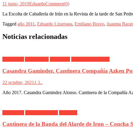
11 junio, 2019
Eduardo
Comment(0)
La Escolta de Caballería de Irún en la Revista de la tarde de San Ped
Tagged
año 2011
,
Eduardo Lizarraga
,
Emiliano Bravo
,
Juanma Baran
Noticias relacionadas
Alarde Irún
Azken Portu
Fotógrafos
Marina Aguinagalde
Casandra Gamindez, Cantinera Compañía Azken Por
22 octubre, 2021
J. L.
Año 2017. Casandra Gamindez Alonso. Cantinera de la Compañía Azke
Alarde Irún
Banda de Musica
Cantinera
Cantinera de la Banda del Alarde de Irun – Concha