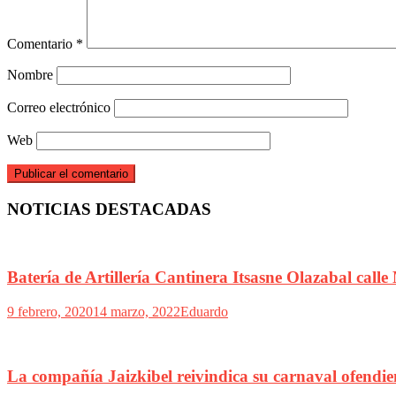
Comentario
*
Nombre
Correo electrónico
Web
NOTICIAS DESTACADAS
Batería de Artillería Cantinera Itsasne Olazabal call
9 febrero, 2020
14 marzo, 2022
Eduardo
La compañía Jaizkibel reivindica su carnaval ofendi