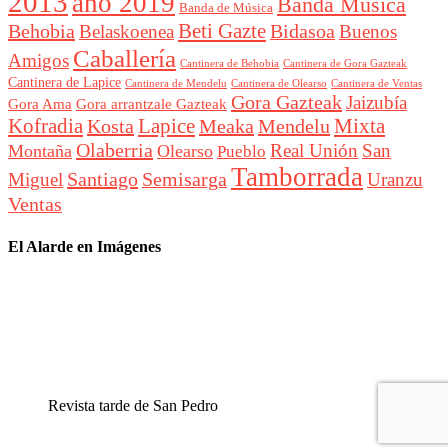
2013
año 2019
Banda Música
Banda de Música
Beti Gazte
Behobia
Bidasoa
Belaskoenea
Buenos
Caballería
Amigos
Cantinera de Behobia
Cantinera de Gora Gazteak
Cantinera de Lapice
Cantinera de Mendelu
Cantinera de Ventas
Cantinera de Olearso
Gora Gazteak
Jaizubía
Gora Ama
Gora arrantzale Gazteak
Lapice
Mixta
Kofradia
Kosta
Meaka
Mendelu
Olaberria
Real Unión
San
Montaña
Olearso
Pueblo
Tamborrada
Santiago
Semisarga
Miguel
Uranzu
Ventas
El Alarde en Imágenes
Revista tarde de San Pedro