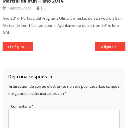
Marcial de Irun – año 2014
4 agosto, 2020
J. L.
Año 2014. Portada del Programa Oficial de fiestas de San Pedro y San
Marcial de Irun. Publicado por el Ayuntamiento de Irun, en 2014. foto
A.M.
Navegación
La figura de la Cantinera de la Compañía Bidasoa del Alarde de Irun
La figura del Capitán de la Compañía Arkoll del Alarde de Hondarribia
de
entradas
Deja una respuesta
Tu dirección de correo electrónico no será publicada.
Los campos
obligatorios están marcados con
*
Comentario
*