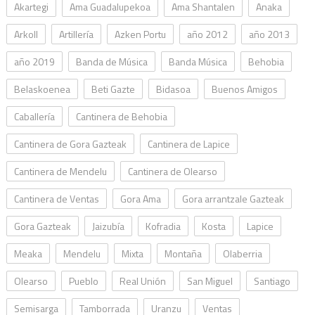
Akartegi
Ama Guadalupekoa
Ama Shantalen
Anaka
Arkoll
Artillería
Azken Portu
año 2012
año 2013
año 2019
Banda de Música
Banda Música
Behobia
Belaskoenea
Beti Gazte
Bidasoa
Buenos Amigos
Caballería
Cantinera de Behobia
Cantinera de Gora Gazteak
Cantinera de Lapice
Cantinera de Mendelu
Cantinera de Olearso
Cantinera de Ventas
Gora Ama
Gora arrantzale Gazteak
Gora Gazteak
Jaizubía
Kofradia
Kosta
Lapice
Meaka
Mendelu
Mixta
Montaña
Olaberria
Olearso
Pueblo
Real Unión
San Miguel
Santiago
Semisarga
Tamborrada
Uranzu
Ventas