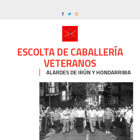
Skip
to
content
ESCOLTA DE CABALLERÍA
VETERANOS
ALARDES DE IRÚN Y HONDARRIBIA