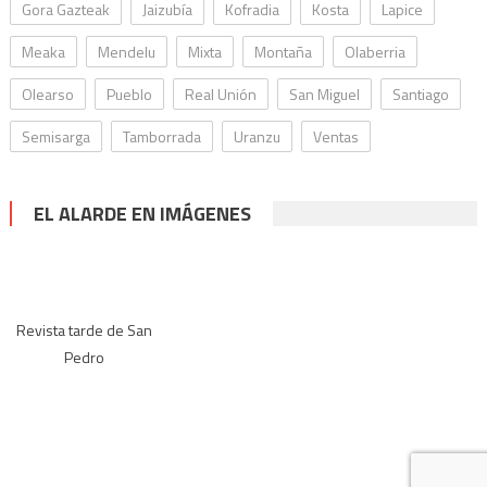
Gora Gazteak
Jaizubía
Kofradia
Kosta
Lapice
Meaka
Mendelu
Mixta
Montaña
Olaberria
Olearso
Pueblo
Real Unión
San Miguel
Santiago
Semisarga
Tamborrada
Uranzu
Ventas
EL ALARDE EN IMÁGENES
Revista tarde de San
Pedro