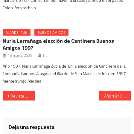
Marcial de Irun. Con su Tambor Mayor a la cabeza, entra en el paseo
Colon. foto archivo
ALARDE IRÚN
BUENOS AMIGOS
Nuria Larrañaga elección de Cantinera Buenos
Amigos 1997
16 mayo, 2025
J. L.
Año 1997. Nuria Larrañaga Zubialde. En la elección de Cantinera de la
Compañía Buenos Amigos del Alarde de San Marcial de Irún en 1997
fuente Irungo Alardea
Navegación
Revista de San Pedro hacia Anaka
Año 1813 las tropas de Wellintong cruzan el Bidasoa
de
entradas
Deja una respuesta