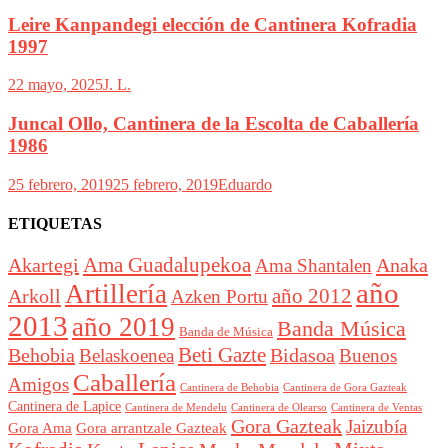
Leire Kanpandegi elección de Cantinera Kofradia
1997
22 mayo, 2025
J. L.
Juncal Ollo, Cantinera de la Escolta de Caballería
1986
25 febrero, 2019
25 febrero, 2019
Eduardo
ETIQUETAS
Akartegi
Ama Guadalupekoa
Anaka
Ama Shantalen
año
Artillería
año 2012
Arkoll
Azken Portu
2013
año 2019
Banda Música
Banda de Música
Beti Gazte
Behobia
Bidasoa
Belaskoenea
Buenos
Caballería
Amigos
Cantinera de Behobia
Cantinera de Gora Gazteak
Cantinera de Lapice
Cantinera de Mendelu
Cantinera de Ventas
Cantinera de Olearso
Gora Gazteak
Jaizubía
Gora Ama
Gora arrantzale Gazteak