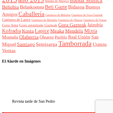
Banda Música
Banda de Música
Beti Gazte
Behobia
Bidasoa
Belaskoenea
Buenos
Caballería
Amigos
Cantinera de Behobia
Cantinera de Gora Gazteak
Cantinera de Lapice
Cantinera de Mendelu
Cantinera de Ventas
Cantinera de Olearso
Gora Gazteak
Jaizubía
Gora Ama
Gora arrantzale Gazteak
Lapice
Mixta
Kofradia
Kosta
Meaka
Mendelu
Olaberria
Real Unión
San
Montaña
Olearso
Pueblo
Tamborrada
Santiago
Semisarga
Miguel
Uranzu
Ventas
El Alarde en Imágenes
Revista tarde de San Pedro