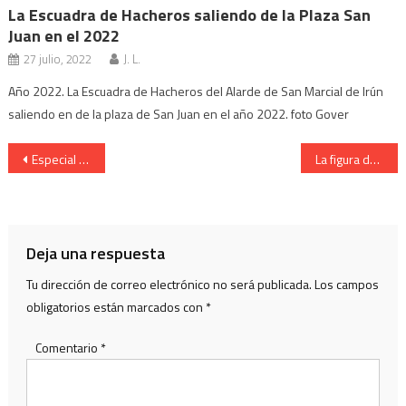
La Escuadra de Hacheros saliendo de la Plaza San
Juan en el 2022
27 julio, 2022
J. L.
Año 2022. La Escuadra de Hacheros del Alarde de San Marcial de Irún
saliendo en de la plaza de San Juan en el año 2022. foto Gover
Navegación
Especial » El Alarde al día «Programa de Fiestas del Alarde y J. Vergara
La figura de la Cantinera de la Compañía Bidasoa del Alarde de Irun
de
entradas
Deja una respuesta
Tu dirección de correo electrónico no será publicada.
Los campos
obligatorios están marcados con
*
Comentario
*