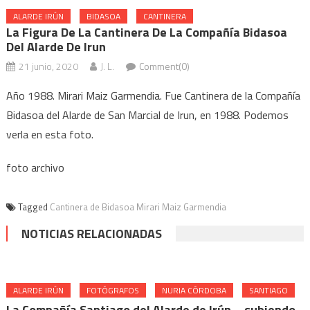
ALARDE IRÚN
BIDASOA
CANTINERA
La Figura De La Cantinera De La Compañía Bidasoa
Del Alarde De Irun
21 junio, 2020
J. L.
Comment(0)
Año 1988. Mirari Maiz Garmendia. Fue Cantinera de la Compañía
Bidasoa del Alarde de San Marcial de Irun, en 1988. Podemos
verla en esta foto.
foto archivo
Tagged
Cantinera de Bidasoa Mirari Maiz Garmendia
NOTICIAS RELACIONADAS
ALARDE IRÚN
FOTÓGRAFOS
NURIA CÓRDOBA
SANTIAGO
La Compañía Santiago del Alarde de Irún – subiendo