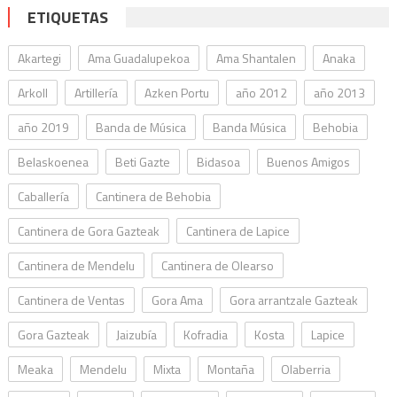
ETIQUETAS
Akartegi
Ama Guadalupekoa
Ama Shantalen
Anaka
Arkoll
Artillería
Azken Portu
año 2012
año 2013
año 2019
Banda de Música
Banda Música
Behobia
Belaskoenea
Beti Gazte
Bidasoa
Buenos Amigos
Caballería
Cantinera de Behobia
Cantinera de Gora Gazteak
Cantinera de Lapice
Cantinera de Mendelu
Cantinera de Olearso
Cantinera de Ventas
Gora Ama
Gora arrantzale Gazteak
Gora Gazteak
Jaizubía
Kofradia
Kosta
Lapice
Meaka
Mendelu
Mixta
Montaña
Olaberria