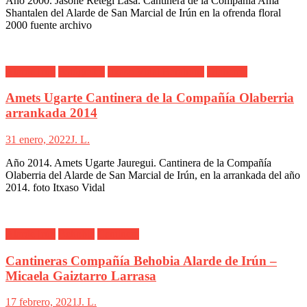
Año 2000. Jasone Retegi Lasa. Cantinera de la Compañía Ama
Shantalen del Alarde de San Marcial de Irún en la ofrenda floral
2000 fuente archivo
Alarde Irún
Fotógrafos
Itxaso Vidal Barahona
Olaberría
Amets Ugarte Cantinera de la Compañía Olaberria
arrankada 2014
31 enero, 2022
J. L.
Año 2014. Amets Ugarte Jauregui. Cantinera de la Compañía
Olaberria del Alarde de San Marcial de Irún, en la arrankada del año
2014. foto Itxaso Vidal
Alarde Irún
Behobia
Cantinera
Cantineras Compañía Behobia Alarde de Irún –
Micaela Gaiztarro Larrasa
17 febrero, 2021
J. L.