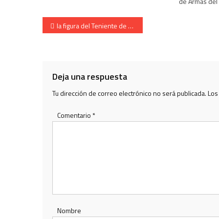
de Armas del 
Navegación de entradas
la figura del Teniente de la Compañía Behobia, Ruben Fraile, 2016
Deja una respuesta
Tu dirección de correo electrónico no será publicada.
Los
Comentario
*
Nombre