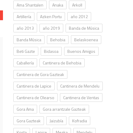
Ama Shantalen
Anaka
Arkoll
Artillería
Azken Portu
año 2012
año 2013
año 2019
Banda de Música
Banda Música
Behobia
Belaskoenea
Beti Gazte
Bidasoa
Buenos Amigos
Caballería
Cantinera de Behobia
Cantinera de Gora Gazteak
Cantinera de Lapice
Cantinera de Mendelu
Cantinera de Olearso
Cantinera de Ventas
Gora Ama
Gora arrantzale Gazteak
Gora Gazteak
Jaizubía
Kofradia
Kosta
Lapice
Meaka
Mendelu