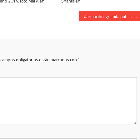
año 2014. foto Mai Alen
Shantalen
Afirmación gratuita publicada en » El Correo » por este restaurador
 campos obligatorios están marcados con
*