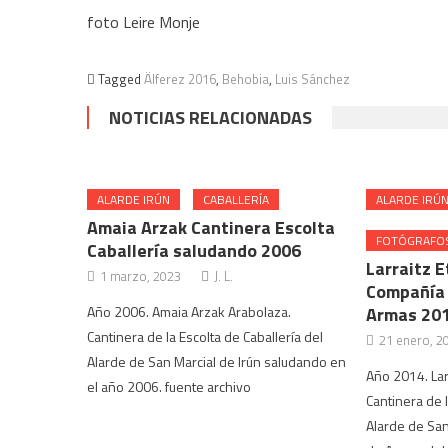
foto Leire Monje
Tagged
Älferez 2016
,
Behobia
,
Luis Sánchez
NOTICIAS RELACIONADAS
ALARDE IRÚN
CABALLERÍA
ALARDE IRÚ
Amaia Arzak Cantinera Escolta
FOTÓGRAFO
Caballería saludando 2006
Larraitz E
1 marzo, 2023
J. L.
Compañía 
Año 2006. Amaia Arzak Arabolaza.
Armas 20
Cantinera de la Escolta de Caballería del
21 enero, 2
Alarde de San Marcial de Irún saludando en
Año 2014. Lar
el año 2006. fuente archivo
Cantinera de 
Alarde de San