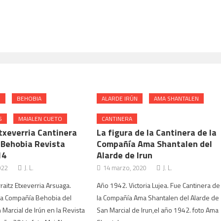
N
BEHOBIA
ALARDE IRÚN
AMA SHANTALEN
S
MAIALEN CUETO
CANTINERA
txeverria Cantinera
La figura de la Cantinera de la
Behobia Revista
Compañía Ama Shantalen del
14
Alarde de Irun
022
J. L.
14 marzo, 2020
J. L.
raitz Etxeverria Arsuaga.
Año 1942. Victoria Lujea. Fue Cantinera de
la Compañía Behobia del
la Compañía Ama Shantalen del Alarde de
 Marcial de Irún en la Revista
San Marcial de Irun,el año 1942. foto Ama