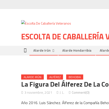
Skip to content
ESCOLTA DE CABALLERÍA
Alarde Irún
Alarde Hondarribia
Alard
ALARDE IRÚN
ALFÉREZ
BEHOBIA
La Figura Del Álferez De La 
3 noviembre, 2021
J. L.
Comment(0)
Año 2016. Luis Sánchez. Álferez de la Compañía Behobi