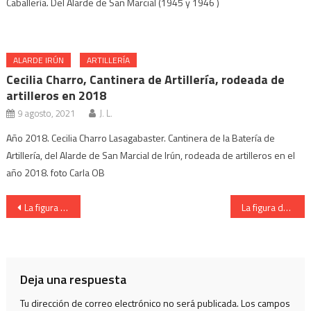
Caballería. Del Alarde de San Marcial (1945 y 1946 )
ALARDE IRÚN
ARTILLERÍA
Cecilia Charro, Cantinera de Artillería, rodeada de
artilleros en 2018
9 agosto, 2021
J. L.
Año 2018. Cecilia Charro Lasagabaster. Cantinera de la Batería de
Artillería, del Alarde de San Marcial de Irún, rodeada de artilleros en el
año 2018. foto Carla OB
Navegación
La figura del Cornetín de Órdenes del Alarde de Irun
La figura del Cornetín de Órdenes del Alarde de Irun
de
entradas
Deja una respuesta
Tu dirección de correo electrónico no será publicada.
Los campos