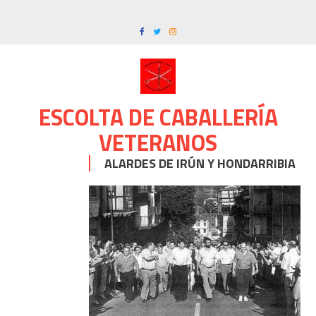
Skip
to
content
ESCOLTA DE CABALLERÍA
VETERANOS
ALARDES DE IRÚN Y HONDARRIBIA