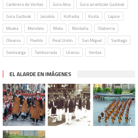
Cantinera de Ventas
Gora Ama
Gora arrantzale Gazteak
Gora Gazteak
Jaizubía
Kofradia
Kosta
Lapice
Meaka
Mendelu
Mixta
Montaña
Olaberria
Olearso
Pueblo
Real Unión
San Miguel
Santiago
Semisarga
Tamborrada
Uranzu
Ventas
EL ALARDE EN IMÁGENES