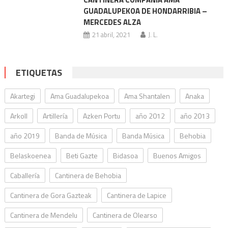
GUADALUPEKOA DE HONDARRIBIA –
MERCEDES ALZA
21 abril, 2021
J. L.
ETIQUETAS
Akartegi
Ama Guadalupekoa
Ama Shantalen
Anaka
Arkoll
Artillería
Azken Portu
año 2012
año 2013
año 2019
Banda de Música
Banda Música
Behobia
Belaskoenea
Beti Gazte
Bidasoa
Buenos Amigos
Caballería
Cantinera de Behobia
Cantinera de Gora Gazteak
Cantinera de Lapice
Cantinera de Mendelu
Cantinera de Olearso