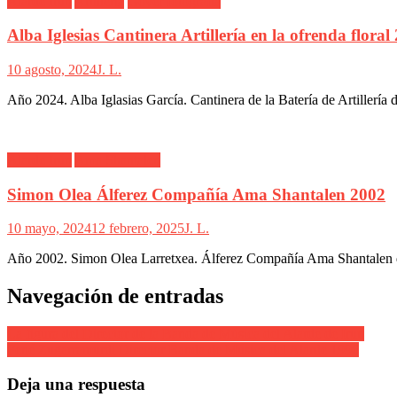
Alarde Irún
Artillería
Gover fotografia
Alba Iglesias Cantinera Artillería en la ofrenda floral
10 agosto, 2024
J. L.
Año 2024. Alba Iglasias García. Cantinera de la Batería de Artillería 
Alarde Irún
Ama Shantalen
Simon Olea Álferez Compañía Ama Shantalen 2002
10 mayo, 2024
12 febrero, 2025
J. L.
Año 2002. Simon Olea Larretxea. Álferez Compañía Ama Shantalen d
Navegación de entradas
La figura del Director de la Banda de Música del Alarde de Irun
Fené Zugarramurdi Director Banda de Música del Alarde 1996
Deja una respuesta