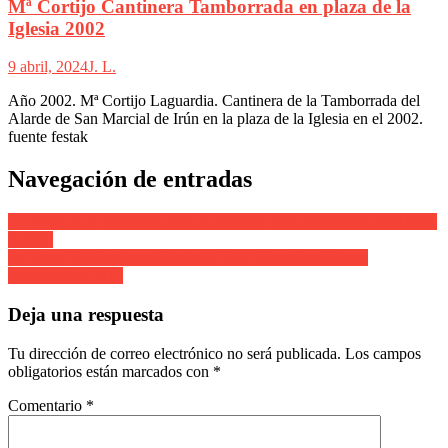
Mª Cortijo Cantinera Tamborrada en plaza de la
Iglesia 2002
9 abril, 2024
J. L.
Año 2002. Mª Cortijo Laguardia. Cantinera de la Tamborrada del
Alarde de San Marcial de Irún en la plaza de la Iglesia en el 2002.
fuente festak
Navegación de entradas
La figura de la Cantinera de la Compañía Ama Shantalen del Alarde
de Irun
La figura de Cantinera Compañía Ama Shantalen Marina
Goyenechea 2012
Deja una respuesta
Tu dirección de correo electrónico no será publicada.
Los campos
obligatorios están marcados con
*
Comentario
*