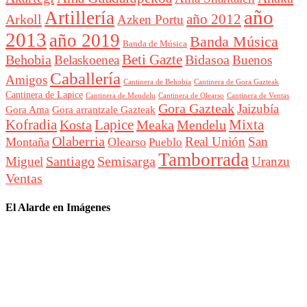
año
Artillería
año 2012
Arkoll
Azken Portu
2013
año 2019
Banda Música
Banda de Música
Beti Gazte
Behobia
Bidasoa
Belaskoenea
Buenos
Caballería
Amigos
Cantinera de Behobia
Cantinera de Gora Gazteak
Cantinera de Lapice
Cantinera de Mendelu
Cantinera de Ventas
Cantinera de Olearso
Gora Gazteak
Jaizubía
Gora Ama
Gora arrantzale Gazteak
Lapice
Mixta
Kofradia
Kosta
Meaka
Mendelu
Olaberria
Real Unión
San
Montaña
Olearso
Pueblo
Tamborrada
Santiago
Semisarga
Miguel
Uranzu
Ventas
El Alarde en Imágenes