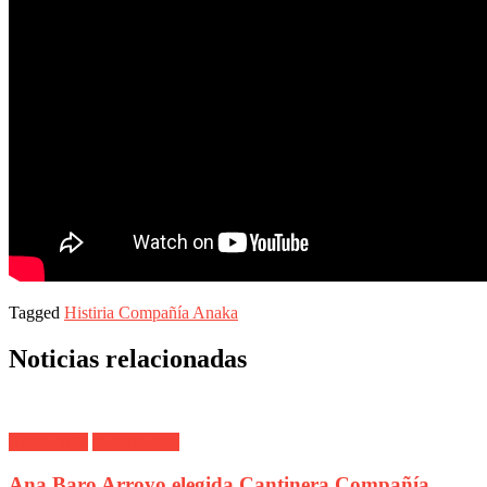
Tagged
Histiria Compañía Anaka
Noticias relacionadas
Alarde Irún
Belaskoenea
Ana Baro Arroyo elegida Cantinera Compañía