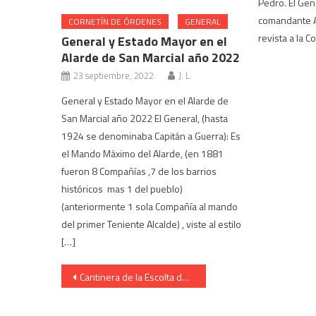
Pedro. El Gene
comandante A
CORNETÍN DE ÓRDENES
GENERAL
revista a la 
General y Estado Mayor en el
Alarde de San Marcial año 2022
23 septiembre, 2022
J. L.
General y Estado Mayor en el Alarde de
San Marcial año 2022 El General, (hasta
1924 se denominaba Capitán a Guerra): Es
el Mando Máximo del Alarde, (en 1881
fueron 8 Compañías ,7 de los barrios
históricos mas 1 del pueblo)
(anteriormente 1 sola Compañía al mando
del primer Teniente Alcalde) , viste al estilo
[…]
Navegación
Cantinera de la Escolta de Caballería – Juncal Garayalde Larruquert
de