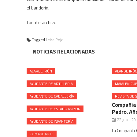
el banderín.
fuente archivo
Tagged
Leire Rojo
NOTICIAS RELACIONADAS
ALARDE IRÚN
ALARDE IRÚ
AYUDANTE DE ARTILLERÍA
MAIALEN CU
AYUDANTE DE CABALLERÍA
REVISTA DE 
Compañía 
AYUDANTE DE ESTADO MAYOR
Pedro. Añ
22 julio, 20
AYUDANTE DE INFANTERÍA
La Compañía A
COMANDANTE