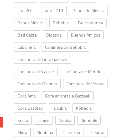
año 2013
año 2019
Banda de Música
Banda Música
Behobia
Belaskoenea
Beti Gazte
Bidasoa
Buenos Amigos
Caballería
Cantinera de Behobia
Cantinera de Gora Gazteak
Cantinera de Lapice
Cantinera de Mendelu
Cantinera de Olearso
Cantinera de Ventas
Gora Ama
Gora arrantzale Gazteak
Gora Gazteak
Jaizubía
Kofradia
Kosta
Lapice
Meaka
Mendelu
Mixta
Montaña
Olaberria
Olearso