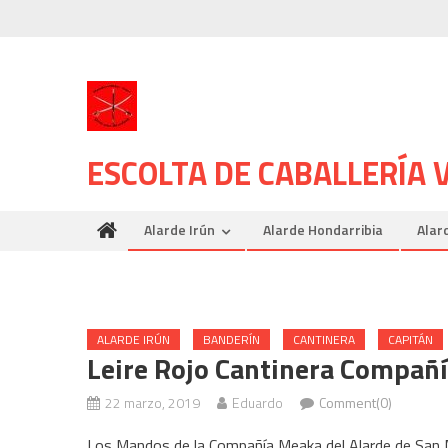
Skip
to
content
ESCOLTA DE CABALLERÍA
Alarde Irún
Alarde Hondarribia
Alar
ALARDE IRÚN
BANDERÍN
CANTINERA
CAPITÁN
Leire Rojo Cantinera Compañ
22 marzo, 2019
Eduardo
Comment(0)
Los Mandos de la Compañía Meaka del Alarde de San Ma