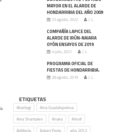
MAYOR EN EL ALARDE DE
HONDARRIBIA DEL AÑO 2009
23 agosto, 2022
J. L.
COMPAÑÍA LAPICE DEL
ALARDE DE IRÚN-NAIARA
OYÓN ENSAYOS DE 2019
4 julio, 2021
J. L.
PROGRAMA OFICIAL DE
FIESTAS DE HONDARRIBIA.
28 agosto, 2019
J. L.
ETIQUETAS
Akartegi
Ama Guadalupekoa
la
Ama Shantalen
Anaka
Arkoll
Artillería
Azken Portu
año 2012