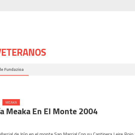
 VETERANOS
de Fundazioa
MEAKA
ía Meaka En El Monte 2004
rcial de Irún en el monte San Marcial Con su Cantinera Leire Rojo