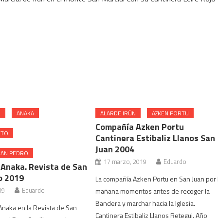
N
ANAKA
ALARDE IRÚN
AZKEN PORTU
Compañía Azken Portu
ETO
Cantinera Estibaliz Llanos San
Juan 2004
SAN PEDRO
17 marzo, 2019
Eduardo
Anaka. Revista de San
o 2019
La compañía Azken Portu en San Juan por 
19
Eduardo
mañana momentos antes de recoger la
Bandera y marchar hacia la Iglesia.
naka en la Revista de San
Cantinera Estibaliz Llanos Retegui. Año