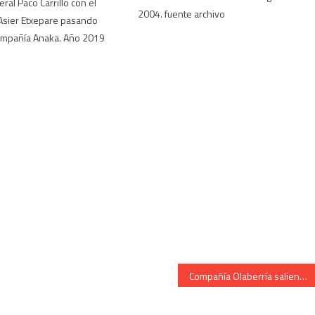
ral Paco Carrillo con el
2004. fuente archivo
sier Etxepare pasando
Compañía Anaka. Año 2019
Compañía Olaberría saliendo de San Juan Cantinera Cristina Martiarena 2004