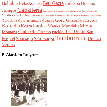
Beti Gazte
Behobia
Bidasoa
Belaskoenea
Buenos
Caballería
Amigos
Cantinera de Behobia
Cantinera de Gora Gazteak
Cantinera de Lapice
Cantinera de Mendelu
Cantinera de Ventas
Cantinera de Olearso
Gora Gazteak
Jaizubía
Gora Ama
Gora arrantzale Gazteak
Lapice
Mixta
Kofradia
Kosta
Meaka
Mendelu
Olaberria
Real Unión
San
Montaña
Olearso
Pueblo
Tamborrada
Santiago
Semisarga
Miguel
Uranzu
Ventas
El Alarde en Imágenes