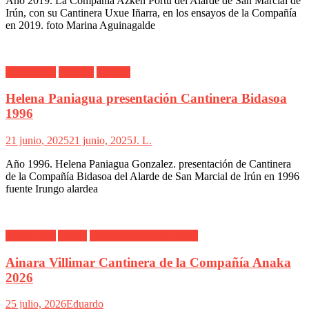
Año 2019. La Compañía Azken Portu del Alarde de San Marcial de
Irún, con su Cantinera Uxue Iñarra, en los ensayos de la Compañía
en 2019. foto Marina Aguinagalde
Alarde Irún
Bidasoa
Parches
Helena Paniagua presentación Cantinera Bidasoa
1996
21 junio, 2025
21 junio, 2025
J. L.
Año 1996. Helena Paniagua Gonzalez. presentación de Cantinera
de la Compañía Bidasoa del Alarde de San Marcial de Irún en 1996
fuente Irungo alardea
Alarde Irún
Anaka
Miren Ercibengoa Otxoa
Ainara Villimar Cantinera de la Compañía Anaka
2026
25 julio, 2026
Eduardo