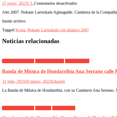
en
27 enero, 2023
J. L.
Comentarios desactivados
Nekane
Año 2007. Nekane Larruskain Aginagalde. Cantinera de la Compañía K
Larruskain
Cantinera
fuente archivo
Compañía
Kosta
Tagged
Kosta
,
Nekane Larruskain con abanico 2007
con
abanico
Noticias relacionadas
2007
Alarde Hondarribia
Banda de Música
Maialen Cueto
Banda de Música de Hondarribia Ana Serrano calle
31 julio, 2019
20 marzo, 2022
Eduardo
La Banda de Música de Hondarribia. con su Cantinera Ana Serrano. S
Alarde Hondarribia
Cantinera
Gora Gazteak