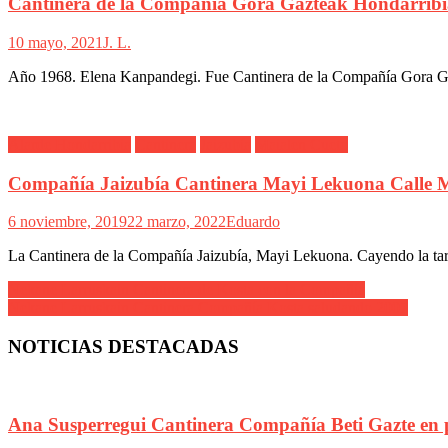
Cantinera de la Compañía Gora Gazteak Hondarribi
10 mayo, 2021
J. L.
Año 1968. Elena Kanpandegi. Fue Cantinera de la Compañía Gora Gaz
Alarde Hondarribia
Cantinera
Jaizubía
Maialen Cueto
Compañía Jaizubía Cantinera Mayi Lekuona Calle 
6 noviembre, 2019
22 marzo, 2022
Eduardo
La Cantinera de la Compañía Jaizubía, Mayi Lekuona. Cayendo la tar
Navegación
Nekane Larruskain Cantinera de Kosta con la Compañía
Nekane Larruskain Cantinera Compañía Kosta saludando 2007
de
entradas
NOTICIAS DESTACADAS
Ana Susperregui Cantinera Compañía Beti Gazte en 