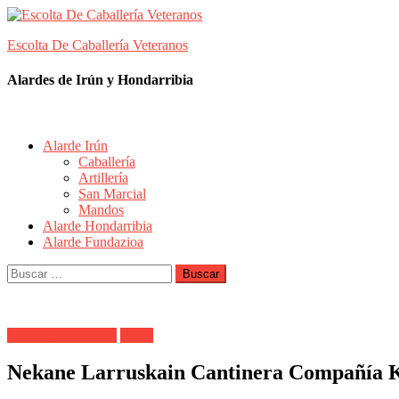
Skip
to
Escolta De Caballería Veteranos
content
Alardes de Irún y Hondarribia
Alarde Irún
Caballería
Artillería
San Marcial
Mandos
Alarde Hondarribia
Alarde Fundazioa
Buscar:
Alarde Hondarribia
Kosta
Nekane Larruskain Cantinera Compañía K