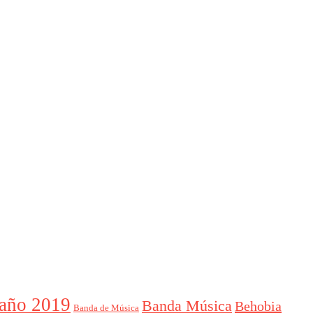
año 2019
Banda Música
Behobia
Banda de Música