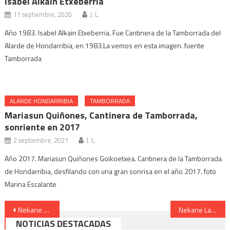
Isabel Alkain Etxeberria
11 septiembre, 2020
J. L.
Año 1983. Isabel Alkain Etxeberria. Fue Cantinera de la Tamborrada del
Alarde de Hondarribia, en 1983.La vemos en esta imagen. fuente
Tamborrada
ALARDE HONDARRIBIA
TAMBORRADA
Mariasun Quiñones, Cantinera de Tamborrada,
sonriente en 2017
2 septiembre, 2021
J. L.
Año 2017. Mariasun Quiñones Goikoetxea. Cantinera de la Tamborrada
de Hondarribia, desfilando con una gran sonrisa en el año 2017. foto
Marina Escalante
Navegación
Nekane Larruskain Cantinera Compañía Kosta con abanico 2007
Nekane Larruskain Cantinera Compañía Kosta desfilando 2007
NOTICIAS DESTACADAS