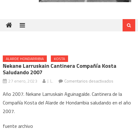
ALARDE HONDARRIBIA
KOSTA
Nekane Larruskain Cantinera Compañía Kosta
Saludando 2007
en
27 enero, 2023
J. L.
Comentarios desactivados
Nekane
Año 2007. Nekane Larruskain Aguinagalde. Cantinera de la
Larruskain
Compañía Kosta del Alarde de Hondarribia saludando en el año
Cantinera
2007.
Compañía
Kosta
fuente archivo
saludando
2007