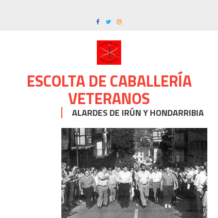
Skip
to
content
ESCOLTA DE CABALLERÍA
VETERANOS
ALARDES DE IRÚN Y HONDARRIBIA