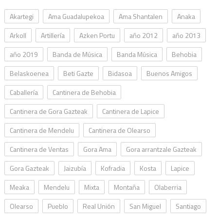
Akartegi
Ama Guadalupekoa
Ama Shantalen
Anaka
Arkoll
Artillería
Azken Portu
año 2012
año 2013
año 2019
Banda de Música
Banda Música
Behobia
Belaskoenea
Beti Gazte
Bidasoa
Buenos Amigos
Caballería
Cantinera de Behobia
Cantinera de Gora Gazteak
Cantinera de Lapice
Cantinera de Mendelu
Cantinera de Olearso
Cantinera de Ventas
Gora Ama
Gora arrantzale Gazteak
Gora Gazteak
Jaizubía
Kofradia
Kosta
Lapice
Meaka
Mendelu
Mixta
Montaña
Olaberria
Olearso
Pueblo
Real Unión
San Miguel
Santiago