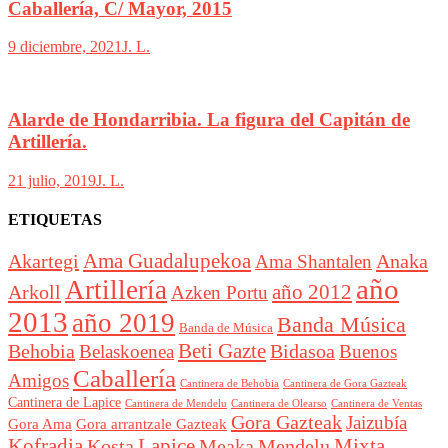
Caballería, C/ Mayor, 2015
9 diciembre, 2021
J. L.
Alarde de Hondarribia. La figura del Capitán de
Artillería.
21 julio, 2019
J. L.
ETIQUETAS
Akartegi
Ama Guadalupekoa
Anaka
Ama Shantalen
año
Artillería
año 2012
Arkoll
Azken Portu
2013
año 2019
Banda Música
Banda de Música
Beti Gazte
Behobia
Bidasoa
Belaskoenea
Buenos
Caballería
Amigos
Cantinera de Behobia
Cantinera de Gora Gazteak
Cantinera de Lapice
Cantinera de Mendelu
Cantinera de Ventas
Cantinera de Olearso
Gora Gazteak
Jaizubía
Gora Ama
Gora arrantzale Gazteak
Lapice
Mixta
Kofradia
Kosta
Meaka
Mendelu