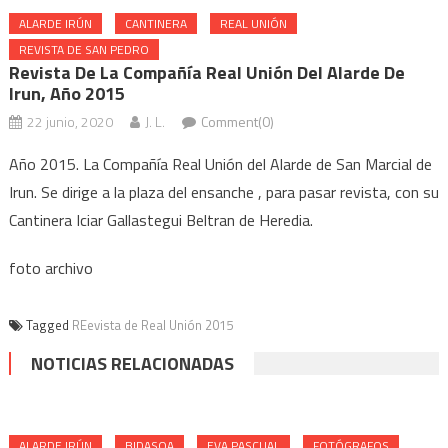
ALARDE IRÚN
CANTINERA
REAL UNIÓN
REVISTA DE SAN PEDRO
Revista De La Compañía Real Unión Del Alarde De
Irun, Año 2015
22 junio, 2020
J. L.
Comment(0)
Año 2015. La Compañía Real Unión del Alarde de San Marcial de
Irun. Se dirige a la plaza del ensanche , para pasar revista, con su
Cantinera Iciar Gallastegui Beltran de Heredia.
foto archivo
Tagged
REevista de Real Unión 2015
NOTICIAS RELACIONADAS
ALARDE IRÚN
BIDASOA
EVA PASCUAL
FOTÓGRAFOS