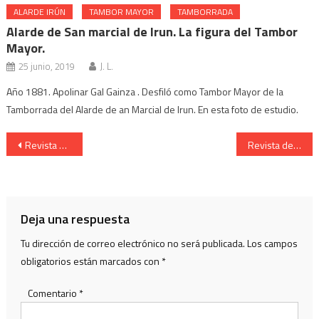
ALARDE IRÚN
TAMBOR MAYOR
TAMBORRADA
Alarde de San marcial de Irun. La figura del Tambor
Mayor.
25 junio, 2019
J. L.
Año 1881. Apolinar Gal Gainza . Desfiló como Tambor Mayor de la
Tamborrada del Alarde de an Marcial de Irun. En esta foto de estudio.
Navegación
Revista de la Compañía Real Unión Patricia Mendibil 2012
Revista de la Compañía Real Unión del Alarde de Irun, año 2017
de
entradas
Deja una respuesta
Tu dirección de correo electrónico no será publicada.
Los campos
obligatorios están marcados con
*
Comentario
*