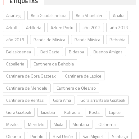
ETIQUETAS
Akartegi
Ama Guadalupekoa
Ama Shantalen
Anaka
Arkoll
Artillería
Azken Portu
año 2012
año 2013
año 2019
Banda de Música
Banda Música
Behobia
Belaskoenea
Beti Gazte
Bidasoa
Buenos Amigos
Caballería
Cantinera de Behobia
Cantinera de Gora Gazteak
Cantinera de Lapice
Cantinera de Mendelu
Cantinera de Olearso
Cantinera de Ventas
Gora Ama
Gora arrantzale Gazteak
Gora Gazteak
Jaizubía
Kofradia
Kosta
Lapice
Meaka
Mendelu
Mixta
Montaña
Olaberria
Olearso
Pueblo
Real Unión
San Miguel
Santiago