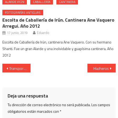
ALARDE IRÚN
CABALLERÍA
CANTINERA
FOTOGRAFÍAS ANTIGUAS
Escolta de Caballería de Irún. Cantinera Ane Vaquero
Arregui. Año 2012
17 junio, 2019
Eduardo
Escolta de Caballería de Irún, cantinera Ane Vaquero. Con su hermano
Shanti. Fue un gran Alarde y una inolvidable y guapísima cantinera. Año
2012
Navegación
Transporte
Hacheros
de
entradas
Deja una respuesta
Tu dirección de correo electrónico no será publicada.
Los campos
obligatorios están marcados con
*