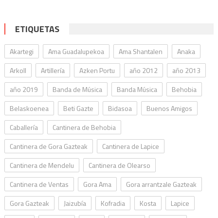
ETIQUETAS
Akartegi
Ama Guadalupekoa
Ama Shantalen
Anaka
Arkoll
Artillería
Azken Portu
año 2012
año 2013
año 2019
Banda de Música
Banda Música
Behobia
Belaskoenea
Beti Gazte
Bidasoa
Buenos Amigos
Caballería
Cantinera de Behobia
Cantinera de Gora Gazteak
Cantinera de Lapice
Cantinera de Mendelu
Cantinera de Olearso
Cantinera de Ventas
Gora Ama
Gora arrantzale Gazteak
Gora Gazteak
Jaizubía
Kofradia
Kosta
Lapice