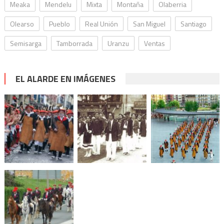
Meaka
Mendelu
Mixta
Montaña
Olaberria
Olearso
Pueblo
Real Unión
San Miguel
Santiago
Semisarga
Tamborrada
Uranzu
Ventas
EL ALARDE EN IMÁGENES