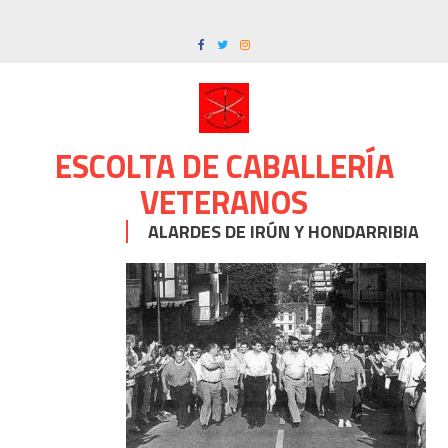
Skip
to
content
ESCOLTA DE CABALLERÍA
VETERANOS
ALARDES DE IRÚN Y HONDARRIBIA