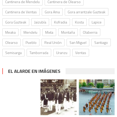
Cantinera de Mendelu
Cantinera de Olearso
Cantinera de Ventas
Gora Ama
Gora arrantzale Gazteak
Gora Gazteak
Jaizubía
Kofradia
Kosta
Lapice
Meaka
Mendelu
Mixta
Montaña
Olaberria
Olearso
Pueblo
Real Unión
San Miguel
Santiago
Semisarga
Tamborrada
Uranzu
Ventas
EL ALARDE EN IMÁGENES