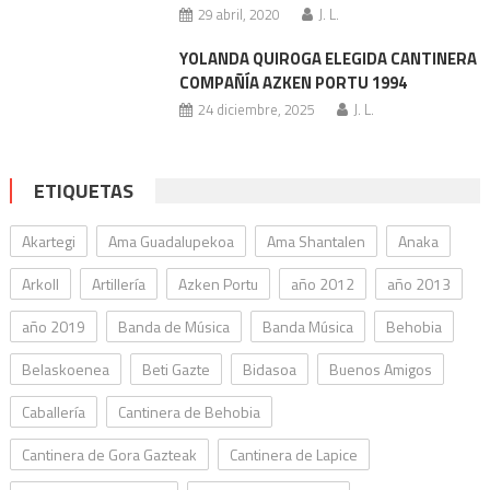
29 abril, 2020
J. L.
YOLANDA QUIROGA ELEGIDA CANTINERA
COMPAÑÍA AZKEN PORTU 1994
24 diciembre, 2025
J. L.
ETIQUETAS
Akartegi
Ama Guadalupekoa
Ama Shantalen
Anaka
Arkoll
Artillería
Azken Portu
año 2012
año 2013
año 2019
Banda de Música
Banda Música
Behobia
Belaskoenea
Beti Gazte
Bidasoa
Buenos Amigos
Caballería
Cantinera de Behobia
Cantinera de Gora Gazteak
Cantinera de Lapice