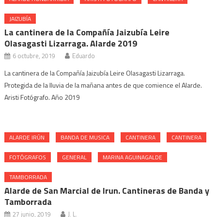
JAIZUBÍA
La cantinera de la Compañía Jaizubía Leire
Olasagasti Lizarraga. Alarde 2019
6 octubre, 2019
Eduardo
La cantinera de la Compañía Jaizubía Leire Olasagasti Lizarraga.
Protegida de la lluvia de la mañana antes de que comience el Alarde.
Aristi Fotógrafo. Año 2019
ALARDE IRÚN
BANDA DE MUSICA
CANTINERA
CANTINERA
FOTÓGRAFOS
GENERAL
MARINA AGUINAGALDE
TAMBORRADA
Alarde de San Marcial de Irun. Cantineras de Banda y
Tamborrada
27 junio, 2019
J. L.