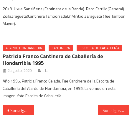
2019. Uxue Sansiñena (Cantinera de la Banda). Paco Carrillo(General).
ZoilaZragüeta(Cantinera Tamborrada).Y Mintxo Zaragüeta ( fué Tambor
Mayor).
ALARDE HONDARRIBIA
CANTINERA
ESCOLTA DE CABALLERÍA
Patricia Franco Cantinera de Caballería de
Hondarribia 1995
2 agosto, 2020
J. L.
Año 1995. Patricia Franco Celada. Fue Cantinera de la Escolta de
Caballería del Alarde de Hondarribia, en 1995. La vemos en esta
imagen. foto Escolta de Caballería
Navegación
Sonia Igos, Cantinera de la Compañía Gora Gazteak, sonriendo, 2015
Sonia Igos, Cantinera de la Compañía Gora Gazteak, brindis, 2015
de