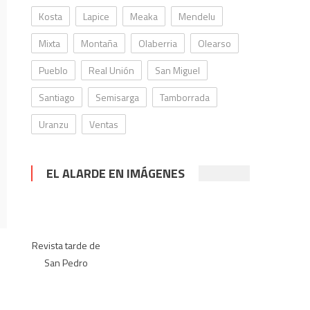
Kosta
Lapice
Meaka
Mendelu
Mixta
Montaña
Olaberria
Olearso
Pueblo
Real Unión
San Miguel
Santiago
Semisarga
Tamborrada
Uranzu
Ventas
EL ALARDE EN IMÁGENES
Revista tarde de
San Pedro