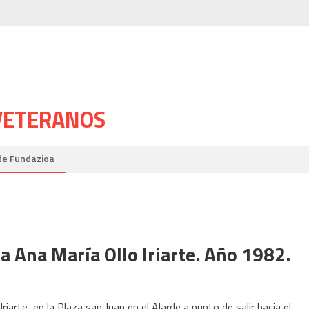
 VETERANOS
de Fundazioa
 Ana María Ollo Iriarte. Año 1982.
iarte, en la Plaza san Juan en el Alarde a punto de salir hacia el