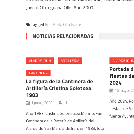
Juncal. Otra guapa Ollo. Año 2007.
Tagged
Ana María Ollo Iriarte
NOTICIAS RELACIONADAS
ALARDE IRÚN
ARTILLERÍA
ALARDE IRÚ
Portada d
CANTINERA
fiestas de
La figura de la Cantinera de
2024
Artillería Cristina Goietxea
16 mayo, 2
1983
Año 2024. Por
1 junio, 2020
J. L.
fiestas de Sa
Año 1983. Cristina Goienetxea Merino. Fue
fuente Ayunta
Cantinera de la Batería de Artillería del
Alarde de San Marcial de Irun, en 1983. foto