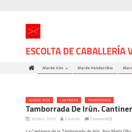
Skip
to
content
ESCOLTA DE CABALLERÍA
Alarde Irún
Alarde Hondarribia
Alar
ALARDE IRÚN
CANTINERA
TAMBORRADA
Tamborrada De Irún. Cantinera
30 abril, 2019
Eduardo
Comment(0)
La Cantinera de la Tamborrada de Irún, Ana María Ollo Ir