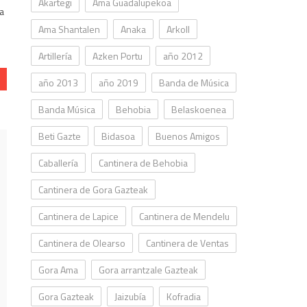
Akartegi
Ama Guadalupekoa
la
Ama Shantalen
Anaka
Arkoll
Artillería
Azken Portu
año 2012
año 2013
año 2019
Banda de Música
Banda Música
Behobia
Belaskoenea
Beti Gazte
Bidasoa
Buenos Amigos
Caballería
Cantinera de Behobia
Cantinera de Gora Gazteak
Cantinera de Lapice
Cantinera de Mendelu
Cantinera de Olearso
Cantinera de Ventas
Gora Ama
Gora arrantzale Gazteak
Gora Gazteak
Jaizubía
Kofradia