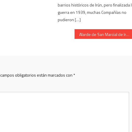
barrios históricos de Irún, pero finalizada 
guerra en 1939, muchas Compañías no
pudieron […]
Alarde de San Marcial de Irun. Compañia Real Union.
 campos obligatorios están marcados con
*