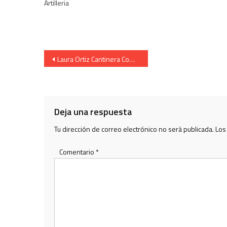
Artilleria
Navegación
Laura Ortiz Cantinera Compañía Meaka calle Mayor 2007.
de
entradas
Deja una respuesta
Tu dirección de correo electrónico no será publicada.
Los
Comentario
*