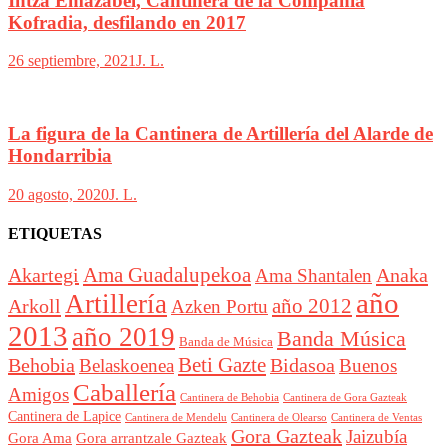
Intza Emazabel, Cantinera de la Compañía
Kofradia, desfilando en 2017
26 septiembre, 2021
J. L.
La figura de la Cantinera de Artillería del Alarde de
Hondarribia
20 agosto, 2020
J. L.
ETIQUETAS
Akartegi
Ama Guadalupekoa
Anaka
Ama Shantalen
año
Artillería
año 2012
Arkoll
Azken Portu
2013
año 2019
Banda Música
Banda de Música
Beti Gazte
Behobia
Bidasoa
Belaskoenea
Buenos
Caballería
Amigos
Cantinera de Behobia
Cantinera de Gora Gazteak
Cantinera de Lapice
Cantinera de Mendelu
Cantinera de Ventas
Cantinera de Olearso
Gora Gazteak
Jaizubía
Gora Ama
Gora arrantzale Gazteak