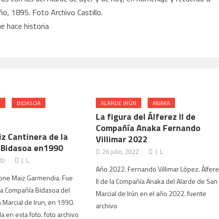
ño, 1895. Foto Archivo Castillo.
e hace historia
N
BIDASOA
ALARDE IRÚN
ANAKA
La figura del Álferez ll de
Compañía Anaka Fernando
z Cantinera de la
Villimar 2022
 Bidasoa en1990
26 julio, 2022
J. L.
20
J. L.
Año 2022. Fernando Villimar López. Álfer
ione Maiz Garmendia. Fue
ll de la Compañía Anaka del Alarde de San
la Compañía Bidasoa del
Marcial de Irún en el año 2022. fuente
 Marcial de Irun, en 1990.
archivo
 en esta foto. foto archivo