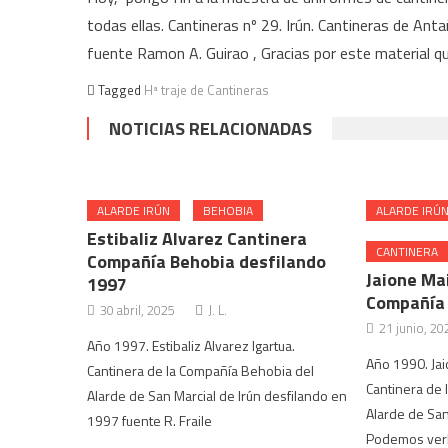
todas ellas. Cantineras nº 29. Irún. Cantineras de Anta
fuente Ramon A. Guirao , Gracias por este material qu
Tagged
Hª traje de Cantineras
NOTICIAS RELACIONADAS
ALARDE IRÚN
BEHOBIA
ALARDE IRÚ
Estibaliz Alvarez Cantinera
CANTINERA
Compañía Behobia desfilando
Jaione Mai
1997
Compañía
30 abril, 2025
J. L.
21 junio, 20
Año 1997. Estibaliz Alvarez Igartua.
Año 1990. Ja
Cantinera de la Compañía Behobia del
Cantinera de 
Alarde de San Marcial de Irún desfilando en
Alarde de San
1997 fuente R. Fraile
Podemos verla