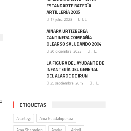
ESTANDARTE BATERÍA
ARTILLERÍA 2005
17 julio, 2023
J. L.
AINARA URTIZBEREA
CANTINERA COMPAÑÍA
OLEARSO SALUDANDO 2004
30 diciembre, 2023
J. L.
LA FIGURA DEL AYUDANTE DE
INFANTERÍA DEL GENERAL
DEL ALARDE DE IRUN
25 septiembre, 2019
J. L.
ez
ETIQUETAS
Akartegi
Ama Guadalupekoa
Ama Shantalen
Anaka
Arkoll