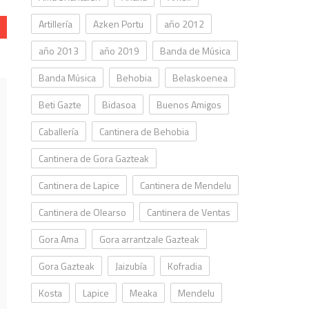
Artillería
Azken Portu
año 2012
año 2013
año 2019
Banda de Música
Banda Música
Behobia
Belaskoenea
Beti Gazte
Bidasoa
Buenos Amigos
Caballería
Cantinera de Behobia
Cantinera de Gora Gazteak
Cantinera de Lapice
Cantinera de Mendelu
Cantinera de Olearso
Cantinera de Ventas
Gora Ama
Gora arrantzale Gazteak
Gora Gazteak
Jaizubía
Kofradia
Kosta
Lapice
Meaka
Mendelu