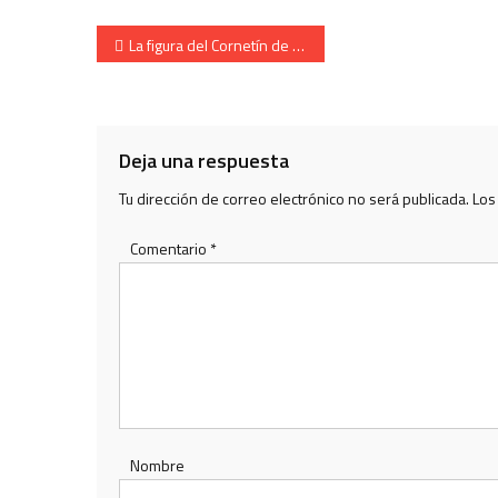
Navegación
La figura del Cornetín de Órdenes del Alarde de Irun
de
entradas
Deja una respuesta
Tu dirección de correo electrónico no será publicada.
Los
Comentario
*
Nombre