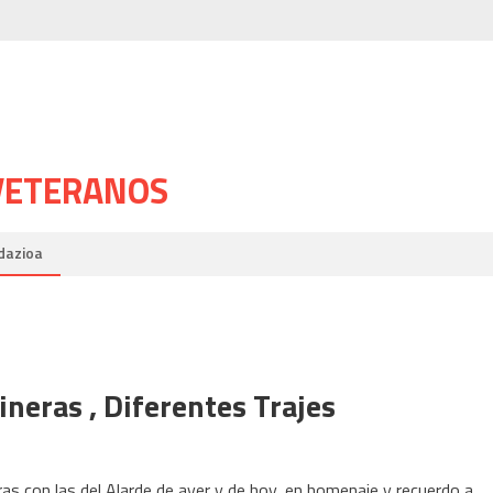
 VETERANOS
dazioa
ineras , Diferentes Trajes
as con las del Alarde de ayer y de hoy, en homenaje y recuerdo a