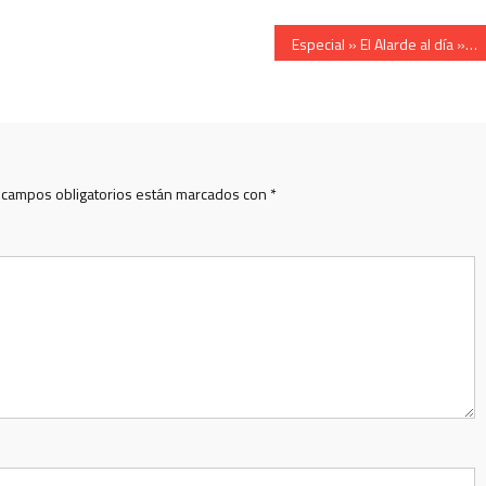
Especial » El Alarde al día » Cantineras de Anaka y archivo
 campos obligatorios están marcados con
*