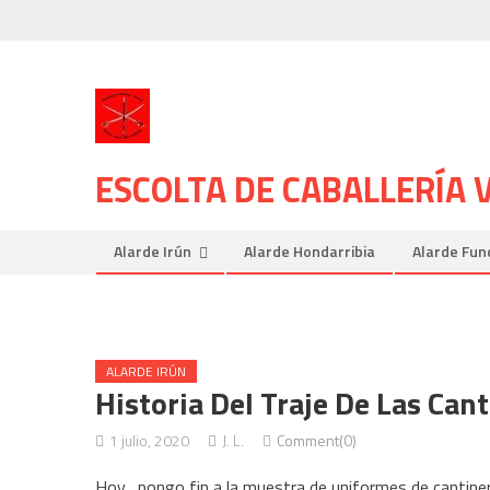
Skip
to
content
ESCOLTA DE CABALLERÍA
Alarde Irún
Alarde Hondarribia
Alarde Fun
ALARDE IRÚN
Historia Del Traje De Las Cant
1 julio, 2020
J. L.
Comment(0)
Hoy, pongo fin a la muestra de uniformes de cantiner