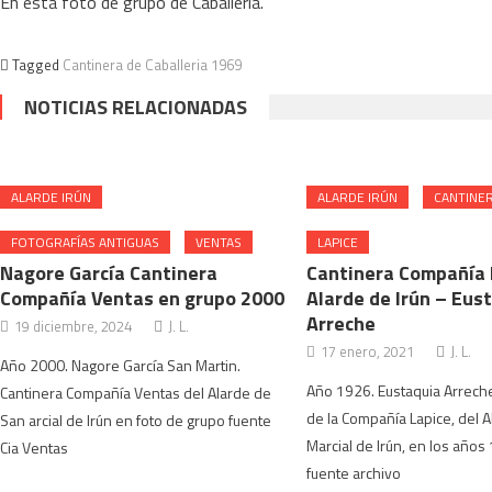
En esta foto de grupo de Caballería.
Tagged
Cantinera de Caballeria 1969
NOTICIAS RELACIONADAS
ALARDE IRÚN
ALARDE IRÚN
CANTINE
FOTOGRAFÍAS ANTIGUAS
VENTAS
LAPICE
Nagore García Cantinera
Cantinera Compañía 
Compañía Ventas en grupo 2000
Alarde de Irún – Eus
Arreche
19 diciembre, 2024
J. L.
17 enero, 2021
J. L.
Año 2000. Nagore García San Martin.
Año 1926. Eustaquia Arreche
Cantinera Compañía Ventas del Alarde de
de la Compañía Lapice, del 
San arcial de Irún en foto de grupo fuente
Marcial de Irún, en los años
Cia Ventas
fuente archivo