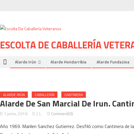
Skip to content
ESCOLTA DE CABALLERÍA VETER
Alarde Irún
Alarde Hondarribia
Alarde Fundazioa
ALARDE IRÚN
CABALLERÍA
CANTINERA
Alarde De San Marcial De Irun. Canti
1 junio, 2019
J. L.
Comment(0)
Año 1969. Marilen Sanchez Gutierrez. Desfiló como Cantinera de la E