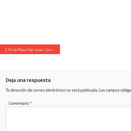
Navegación de entradas
En la Plaza San Juan. Con nuestra cantinera Lula Etcheverry. Año 1987
Deja una respuesta
Tu dirección de correo electrónico no será publicada.
Los campos oblig
Comentario
*