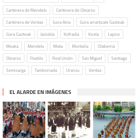
Cantinera de Mendelu
Cantinera de Olearso
Cantinera de Ventas
Gora Ama
Gora arrantzale Gazteak
Gora Gazteak
Jaizubía
Kofradia
Kosta
Lapice
Meaka
Mendelu
Mixta
Montaña
Olaberria
Olearso
Pueblo
Real Unión
San Miguel
Santiago
Semisarga
Tamborrada
Uranzu
Ventas
EL ALARDE EN IMÁGENES