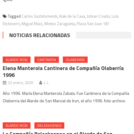
Tagged
Carlos Gaztelumendi
,
Iñaki de la Cava
,
Jotxan Criado
,
Lula
Etcheverri
,
Miguel Maiz
,
Mintxo Zaragüeta
,
Plaza San Juan 187
NOTICIAS RELACIONADAS
ALARDE IRÚN
CANTINERA
OLABERRÍA
Elena Manterola Cantinera de Compañía Olaberría
1996
22 enero, 2020
J. L.
Año 1996. María Elena Manterola Zabala. Fue Cantinera de la Compañía
Olaberria del Alarde de San Marcial de Irun, el año 1996. foto archivo
ALARDE IRÚN
BELASKOENEA
La Compañía Belaskoenea en el Alarde de San