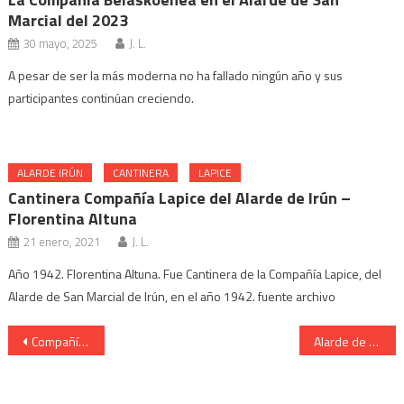
Marcial del 2023
30 mayo, 2025
J. L.
A pesar de ser la más moderna no ha fallado ningún año y sus
participantes continúan creciendo.
ALARDE IRÚN
CANTINERA
LAPICE
Cantinera Compañía Lapice del Alarde de Irún –
Florentina Altuna
21 enero, 2021
J. L.
Año 1942. Florentina Altuna. Fue Cantinera de la Compañía Lapice, del
Alarde de San Marcial de Irún, en el año 1942. fuente archivo
Navegación
Compañía Azken Portu Cantinera Begoña Huerta en San Juan 2010.
Alarde de San Marcial de Irun. Cantinera de Caballeria.
de