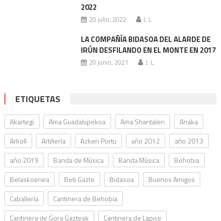
2022
20 julio, 2022
J. L.
LA COMPAÑÍA BIDASOA DEL ALARDE DE
IRÚN DESFILANDO EN EL MONTE EN 2017
20 junio, 2021
J. L.
ETIQUETAS
Akartegi
Ama Guadalupekoa
Ama Shantalen
Anaka
Arkoll
Artillería
Azken Portu
año 2012
año 2013
año 2019
Banda de Música
Banda Música
Behobia
Belaskoenea
Beti Gazte
Bidasoa
Buenos Amigos
Caballería
Cantinera de Behobia
Cantinera de Gora Gazteak
Cantinera de Lapice