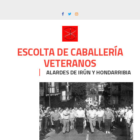
Skip
to
content
ESCOLTA DE CABALLERÍA
VETERANOS
ALARDES DE IRÚN Y HONDARRIBIA