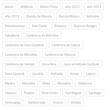
Arkoll
Artillería
Azken Portu
año 2012
año 2013
año 2019
Banda de Música
Banda Música
Behobia
Belaskoenea
Beti Gazte
Bidasoa
Buenos Amigos
Caballería
Cantinera de Behobia
Cantinera de Gora Gazteak
Cantinera de Lapice
Cantinera de Mendelu
Cantinera de Olearso
Cantinera de Ventas
Gora Ama
Gora arrantzale Gazteak
Gora Gazteak
Jaizubía
Kofradia
Kosta
Lapice
Meaka
Mendelu
Mixta
Montaña
Olaberria
Olearso
Pueblo
Real Unión
San Miguel
Santiago
Semisarga
Tamborrada
Uranzu
Ventas