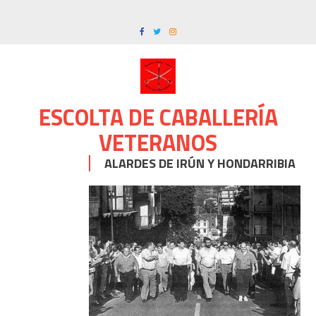
Skip
to
content
ESCOLTA DE CABALLERÍA
VETERANOS
ALARDES DE IRÚN Y HONDARRIBIA