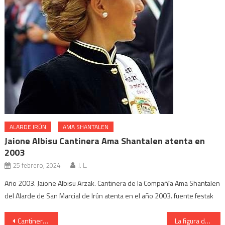
ALARDE IRÚN
AMA SHANTALEN
Jaione Albisu Cantinera Ama Shantalen atenta en
2003
25 febrero, 2024
J. L.
Año 2003. Jaione Albisu Arzak. Cantinera de la Compañía Ama Shantalen
del Alarde de San Marcial de Irún atenta en el año 2003. fuente festak
Navegación
Cantinera de la Escota de Caballería Itziar Juarros 2014
La figura del Comandante del Alarde Javier Mitxelena 2008