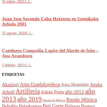
31 enero, 2021
J. L.
Juan Jose Sorondo Cabo Hatxeros en Gernikako
Arbola 2001
22 agosto, 2024
J. L.
Cantinera Compañía Lapice del Alarde de Irún –
Ana Aramburu
1 febrero, 2021
J. L.
ETIQUETAS
Akartegi
Ama Guadalupekoa
Anaka
Ama Shantalen
año
Artillería
año 2012
Arkoll
Azken Portu
2013
año 2019
Banda Música
Banda de Música
Beti Gazte
Behobia
Bidasoa
Belaskoenea
Buenos