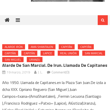
ALARDE IRÚN
AMA SHANTALEN
CAPITÁN
CAPITÁN
CAPITÁN
CAPITÁN
LAPICE
REAL UNIÓN
SAN MARCIAL
SAN MIGUEL
URANZU
Alarde De San Marcial. De Irun. Llamada De Capitanes
19 marzo, 2019
J. L.
Comment(0)
Año 1950. Llamada de Capitanes.en la Plaza San Juan.De izda a
dcha XXX. Cipriano Reguero (San Miguel ).Juan
Campos»txana»(AmaShantalen), ,Fermin Lecuona (Santiago
),Francisco Rodriguez «Patxo» (Lapice), Alústiza(Uranzu),