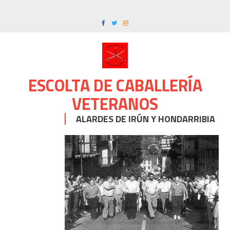
Skip
to
content
ESCOLTA DE CABALLERÍA
VETERANOS
ALARDES DE IRÚN Y HONDARRIBIA