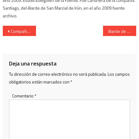
Año 2009. Estitxu Etxegoien de la Fuente. Fue Cantinera de la Compañía
Santiago, del Alarde de San Marcial de Irún, en el año 2009 fuente
archivo.
Navegación
Compañia Lapice componente del Alarde de San Marcial.de Irun
Alarde de San Marcial de Irun. Teniente Abanderado
de
entradas
Deja una respuesta
Tu dirección de correo electrónico no será publicada.
Los campos
obligatorios están marcados con
*
Comentario
*