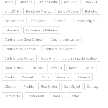
Arkoll
Artillería
Azken Portu
año 2012
año 2013
año 2019
Banda de Música
Banda Música
Behobia
Belaskoenea
Beti Gazte
Bidasoa
Buenos Amigos
Caballería
Cantinera de Behobia
Cantinera de Gora Gazteak
Cantinera de Lapice
Cantinera de Mendelu
Cantinera de Olearso
Cantinera de Ventas
Gora Ama
Gora arrantzale Gazteak
Gora Gazteak
Jaizubía
Kofradia
Kosta
Lapice
Meaka
Mendelu
Mixta
Montaña
Olaberria
Olearso
Pueblo
Real Unión
San Miguel
Santiago
Semisarga
Tamborrada
Uranzu
Ventas