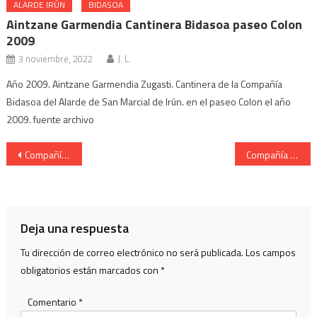
ALARDE IRÚN
BIDASOA
Aintzane Garmendia Cantinera Bidasoa paseo Colon
2009
3 noviembre, 2022
J. L.
Año 2009. Aintzane Garmendia Zugasti. Cantinera de la Compañía
Bidasoa del Alarde de San Marcial de Irún. en el paseo Colon el año
2009. fuente archivo
Navegación
Compañía Bidasoa Cantinera Idoia Martínez presentación 2006
Compañía Bidasoa Cantinera Idoia Martínez Arkupes 2006
de
entradas
Deja una respuesta
Tu dirección de correo electrónico no será publicada.
Los campos
obligatorios están marcados con
*
Comentario
*