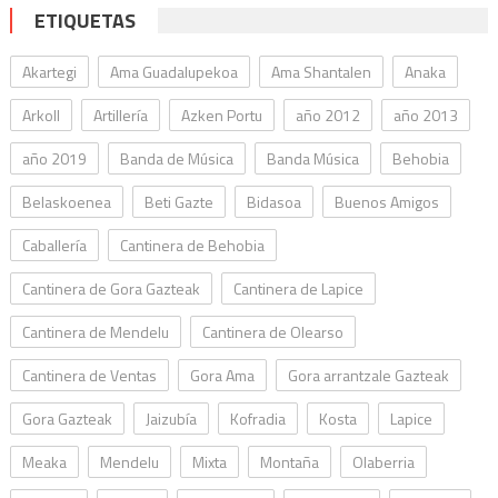
ETIQUETAS
Akartegi
Ama Guadalupekoa
Ama Shantalen
Anaka
Arkoll
Artillería
Azken Portu
año 2012
año 2013
año 2019
Banda de Música
Banda Música
Behobia
Belaskoenea
Beti Gazte
Bidasoa
Buenos Amigos
Caballería
Cantinera de Behobia
Cantinera de Gora Gazteak
Cantinera de Lapice
Cantinera de Mendelu
Cantinera de Olearso
Cantinera de Ventas
Gora Ama
Gora arrantzale Gazteak
Gora Gazteak
Jaizubía
Kofradia
Kosta
Lapice
Meaka
Mendelu
Mixta
Montaña
Olaberria