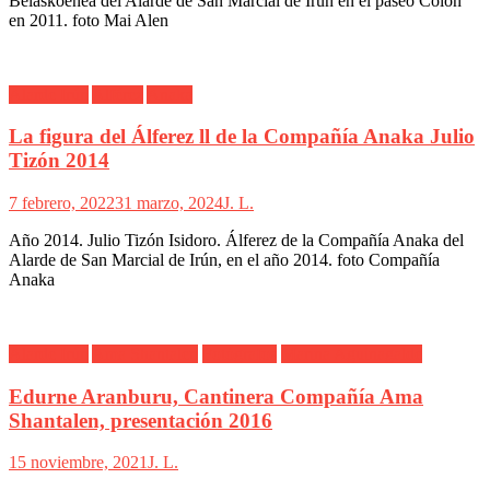
Belaskoenea del Alarde de San Marcial de Irún en el paseo Colon
en 2011. foto Mai Alen
Alarde Irún
Alférez
Anaka
La figura del Álferez ll de la Compañía Anaka Julio
Tizón 2014
7 febrero, 2022
31 marzo, 2024
J. L.
Año 2014. Julio Tizón Isidoro. Álferez de la Compañía Anaka del
Alarde de San Marcial de Irún, en el año 2014. foto Compañía
Anaka
Alarde Irún
Ama Shantalen
Fotógrafos
Marina Aguinagalde
Edurne Aranburu, Cantinera Compañía Ama
Shantalen, presentación 2016
15 noviembre, 2021
J. L.