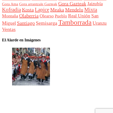
Gora Gazteak
Jaizubía
Gora Ama
Gora arrantzale Gazteak
Lapice
Mixta
Kofradia
Kosta
Meaka
Mendelu
Olaberria
Real Unión
San
Montaña
Olearso
Pueblo
Tamborrada
Santiago
Semisarga
Miguel
Uranzu
Ventas
El Alarde en Imágenes