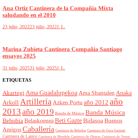
Ana Ortiz Cantinera de la Compañía Mixta
saludando en el 2010
23 julio, 2022
23 julio, 2022
J. L.
Marina Zubieta Cantinera Compañía Santiago
ensayos 2025
31 julio, 2025
31 julio, 2025
J. L.
ETIQUETAS
Akartegi
Ama Guadalupekoa
Anaka
Ama Shantalen
año
Artillería
año 2012
Arkoll
Azken Portu
2013
año 2019
Banda Música
Banda de Música
Beti Gazte
Behobia
Bidasoa
Belaskoenea
Buenos
Caballería
Amigos
Cantinera de Behobia
Cantinera de Gora Gazteak
Cantinera de Lapice
Cantinera de Mendelu
Cantinera de Ventas
Cantinera de Olearso