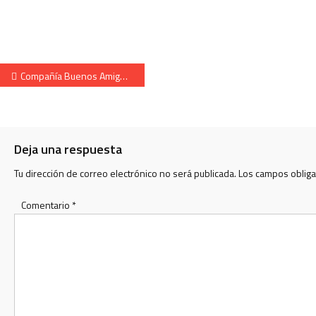
Navegación de entradas
Compañía Buenos Amigos. Cantinera Ariane Merquelanz. Año 2012
Deja una respuesta
Tu dirección de correo electrónico no será publicada.
Los campos oblig
Comentario
*