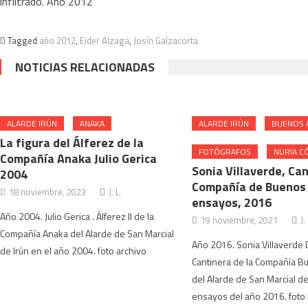
infiltrado. Año 2012
Tagged
año 2012
,
Eider Alzaga
,
Josín Galzacorta
NOTICIAS RELACIONADAS
ALARDE IRÚN
ANAKA
ALARDE IRÚN
BUENOS 
La figura del Álferez de la
FOTÓGRAFOS
NURIA C
Compañía Anaka Julio Gerica
Sonia Villaverde, Ca
2004
Compañía de Buenos
18 noviembre, 2023
J. L.
ensayos, 2016
Año 2004. Julio Gerica . Álferez ll de la
19 noviembre, 2021
J.
Compañía Anaka del Alarde de San Marcial
Año 2016. Sonia Villaverde
de Irún en el año 2004. foto archivo
Cantinera de la Compañía 
del Alarde de San Marcial de 
ensayos del año 2016. foto