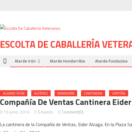
Skip to content
ESCOLTA DE CABALLERÍA VETER
Alarde Irún
Alarde Hondarribia
Alarde Fundazioa
ALARDE IRÚN
ALFÉREZ
BANDERÍN
CANTINERA
CAPITÁN
Compañía De Ventas Cantinera Eide
15 junio, 2019
Eduardo
Comment(0)
La cantinera de la Compañía de Ventas, Eider Alzaga. En la Plaza 