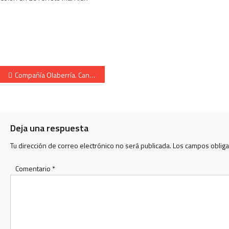
Navegación de entradas
Compañía Olaberría. Cantinera María Manterola Revista 2008.
Deja una respuesta
Tu dirección de correo electrónico no será publicada.
Los campos oblig
Comentario
*