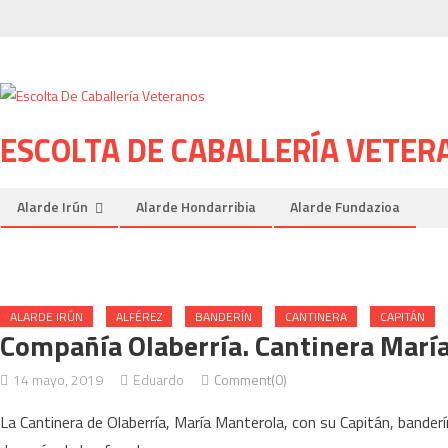
Skip to content
ESCOLTA DE CABALLERÍA VETER
Alarde Irún
Alarde Hondarribia
Alarde Fundazioa
ALARDE IRÚN
ALFÉREZ
BANDERÍN
CANTINERA
CAPITÁN
Compañía Olaberría. Cantinera Marí
14 mayo, 2019
Eduardo
Comment(0)
La Cantinera de Olaberría, María Manterola, con su Capitán, bander