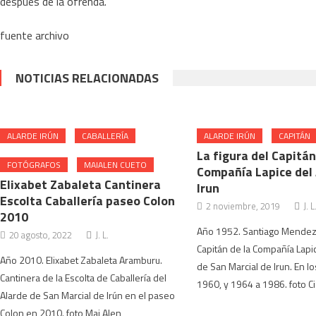
después de la ofrenda.
fuente archivo
NOTICIAS RELACIONADAS
ALARDE IRÚN
CABALLERÍA
ALARDE IRÚN
CAPITÁN
La figura del Capitán
FOTÓGRAFOS
MAIALEN CUETO
Compañía Lapice del 
Elixabet Zabaleta Cantinera
Irun
Escolta Caballería paseo Colon
2 noviembre, 2019
J. L
2010
Año 1952. Santiago Mendez
20 agosto, 2022
J. L.
Capitán de la Compañía Lapi
Año 2010. Elixabet Zabaleta Aramburu.
de San Marcial de Irun. En l
Cantinera de la Escolta de Caballería del
1960, y 1964 a 1986. foto Ci
Alarde de San Marcial de Irún en el paseo
Colon en 2010. foto Mai Alen