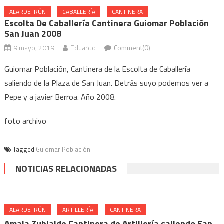
ALARDE IRÚN
CABALLERÍA
CANTINERA
Escolta De Caballería Cantinera Guiomar Población
San Juan 2008
9 mayo, 2019
Eduardo
Comment(0)
Guiomar Población, Cantinera de la Escolta de Caballería
saliendo de la Plaza de San Juan. Detrás suyo podemos ver a
Pepe y a javier Berroa. Año 2008.
foto archivo
Tagged
Guiomar Población
NOTICIAS RELACIONADAS
ALARDE IRÚN
ARTILLERÍA
CANTINERA
Amaia Zubialde Cantinera de Artillería saliendo San