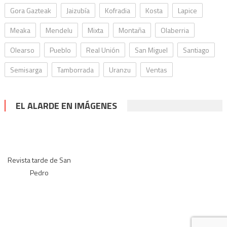
Gora Gazteak
Jaizubía
Kofradia
Kosta
Lapice
Meaka
Mendelu
Mixta
Montaña
Olaberria
Olearso
Pueblo
Real Unión
San Miguel
Santiago
Semisarga
Tamborrada
Uranzu
Ventas
EL ALARDE EN IMÁGENES
Revista tarde de San
Pedro