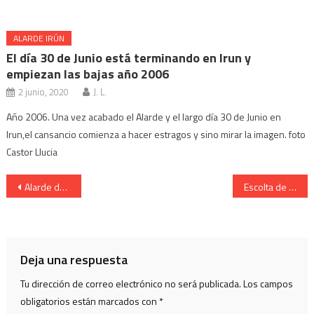
ALARDE IRÚN
El día 30 de Junio está terminando en Irun y
empiezan las bajas año 2006
2 junio, 2020
J. L.
Año 2006. Una vez acabado el Alarde y el largo día 30 de Junio en
Irun,el cansancio comienza a hacer estragos y sino mirar la imagen. foto
Castor Llucia
Navegación
Alarde de San Marcial de Irun. Cantinera de Artilleria.
Escolta de Caballería Cantinera Guiomar Población monte 2008.
de
entradas
Deja una respuesta
Tu dirección de correo electrónico no será publicada.
Los campos
obligatorios están marcados con
*