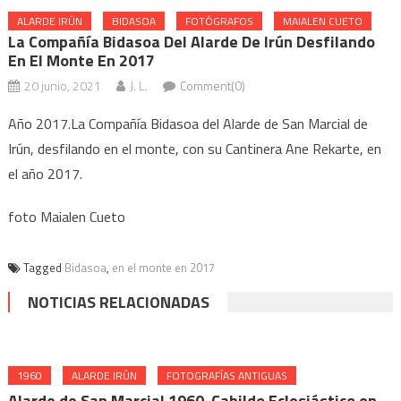
ALARDE IRÚN
BIDASOA
FOTÓGRAFOS
MAIALEN CUETO
La Compañía Bidasoa Del Alarde De Irún Desfilando
En El Monte En 2017
20 junio, 2021
J. L.
Comment(0)
Año 2017.La Compañía Bidasoa del Alarde de San Marcial de
Irún, desfilando en el monte, con su Cantinera Ane Rekarte, en
el año 2017.
foto Maialen Cueto
Tagged
Bidasoa
,
en el monte en 2017
NOTICIAS RELACIONADAS
1960
ALARDE IRÚN
FOTOGRAFÍAS ANTIGUAS
Alarde de San Marcial 1960. Cabildo Eclesiástico en