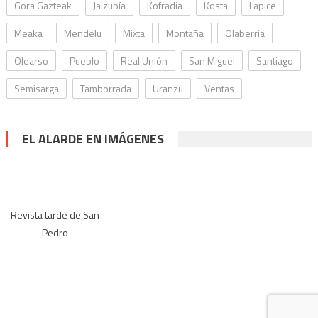
Gora Gazteak
Jaizubía
Kofradia
Kosta
Lapice
Meaka
Mendelu
Mixta
Montaña
Olaberria
Olearso
Pueblo
Real Unión
San Miguel
Santiago
Semisarga
Tamborrada
Uranzu
Ventas
EL ALARDE EN IMÁGENES
Revista tarde de San
Pedro