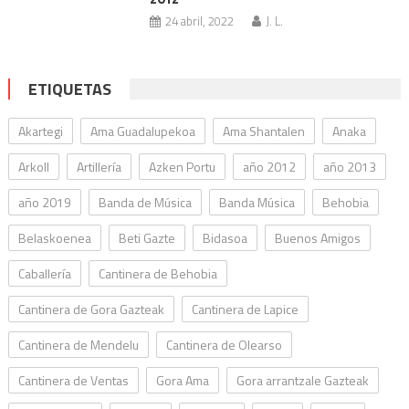
24 abril, 2022
J. L.
ETIQUETAS
Akartegi
Ama Guadalupekoa
Ama Shantalen
Anaka
Arkoll
Artillería
Azken Portu
año 2012
año 2013
año 2019
Banda de Música
Banda Música
Behobia
Belaskoenea
Beti Gazte
Bidasoa
Buenos Amigos
Caballería
Cantinera de Behobia
Cantinera de Gora Gazteak
Cantinera de Lapice
Cantinera de Mendelu
Cantinera de Olearso
Cantinera de Ventas
Gora Ama
Gora arrantzale Gazteak