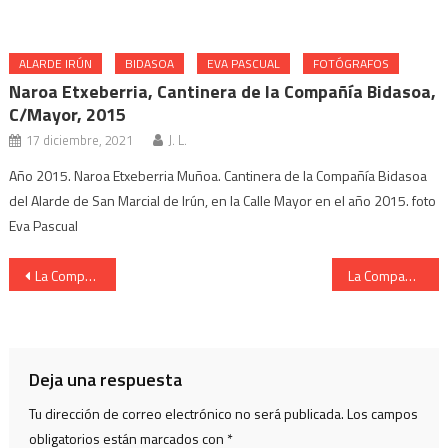
ALARDE IRÚN
BIDASOA
EVA PASCUAL
FOTÓGRAFOS
Naroa Etxeberria, Cantinera de la Compañía Bidasoa,
C/Mayor, 2015
17 diciembre, 2021
J. L.
Año 2015. Naroa Etxeberria Muñoa. Cantinera de la Compañía Bidasoa
del Alarde de San Marcial de Irún, en la Calle Mayor en el año 2015. foto
Eva Pascual
Navegación
La Compañía Bidasoa del Alarde de Irún saliendo de San Juan en 2017
La Compañía de Ventas del Alarde de Irún en el monte en 2017
de
entradas
Deja una respuesta
Tu dirección de correo electrónico no será publicada.
Los campos
obligatorios están marcados con
*