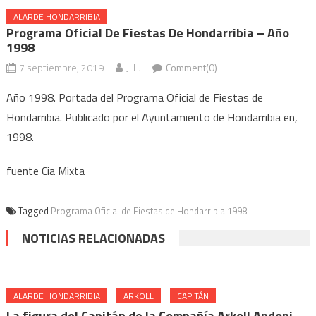
ALARDE HONDARRIBIA
Programa Oficial De Fiestas De Hondarribia – Año
1998
7 septiembre, 2019
J. L.
Comment(0)
Año 1998. Portada del Programa Oficial de Fiestas de
Hondarribia. Publicado por el Ayuntamiento de Hondarribia en,
1998.
fuente Cia Mixta
Tagged
Programa Oficial de Fiestas de Hondarribia 1998
NOTICIAS RELACIONADAS
ALARDE HONDARRIBIA
ARKOLL
CAPITÁN
La figura del Capitán de la Compañía Arkoll Andoni