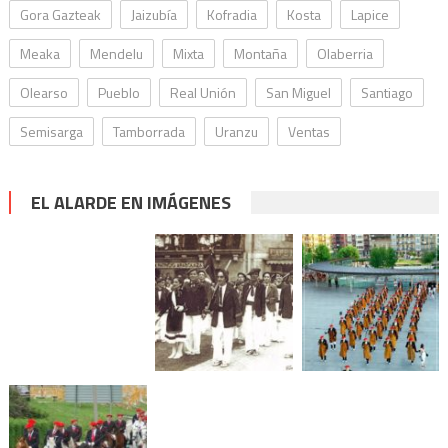
Gora Gazteak
Jaizubía
Kofradia
Kosta
Lapice
Meaka
Mendelu
Mixta
Montaña
Olaberria
Olearso
Pueblo
Real Unión
San Miguel
Santiago
Semisarga
Tamborrada
Uranzu
Ventas
EL ALARDE EN IMÁGENES