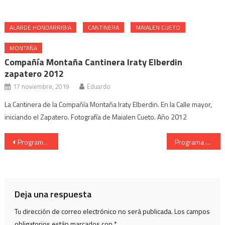
ALARDE HONDARRIBIA
CANTINERA
MAIALEN CUETO
MONTAÑA
Compañía Montaña Cantinera Iraty Elberdin
zapatero 2012
17 noviembre, 2019
Eduardo
La Cantinera de la Compañía Montaña Iraty Elberdin. En la Calle mayor,
iniciando el Zapatero. Fotografía de Maialen Cueto. Año 2012
Navegación
Programa Oficial de Fiestas de Hondarribia – año 1997
Programa Oficial de Fiestas de Hondarribia – año 1999
de
entradas
Deja una respuesta
Tu dirección de correo electrónico no será publicada.
Los campos
obligatorios están marcados con
*