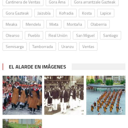
Cantinera de Ventas
Gora Ama
Gora arrantzale Gazteak
Gora Gazteak
Jaizubía
Kofradia
Kosta
Lapice
Meaka
Mendelu
Mixta
Montaña
Olaberria
Olearso
Pueblo
Real Unión
San Miguel
Santiago
Semisarga
Tamborrada
Uranzu
Ventas
EL ALARDE EN IMÁGENES