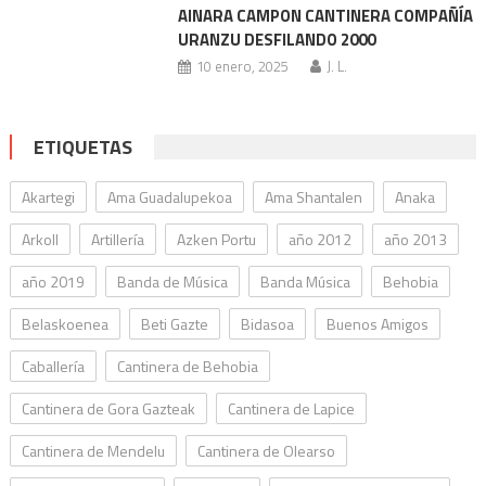
AINARA CAMPON CANTINERA COMPAÑÍA
URANZU DESFILANDO 2000
10 enero, 2025
J. L.
ETIQUETAS
Akartegi
Ama Guadalupekoa
Ama Shantalen
Anaka
Arkoll
Artillería
Azken Portu
año 2012
año 2013
año 2019
Banda de Música
Banda Música
Behobia
Belaskoenea
Beti Gazte
Bidasoa
Buenos Amigos
Caballería
Cantinera de Behobia
Cantinera de Gora Gazteak
Cantinera de Lapice
Cantinera de Mendelu
Cantinera de Olearso