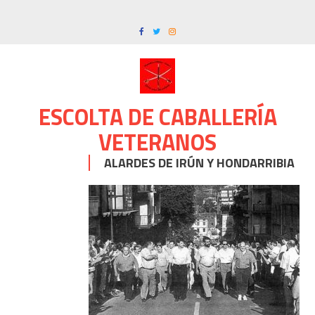
Skip
to
content
ESCOLTA DE CABALLERÍA
VETERANOS
ALARDES DE IRÚN Y HONDARRIBIA