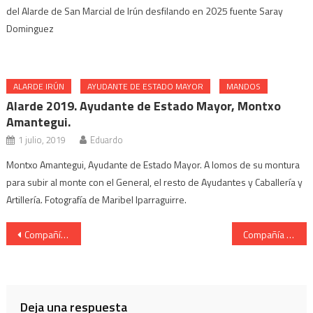
del Alarde de San Marcial de Irún desfilando en 2025 fuente Saray
Dominguez
ALARDE IRÚN
AYUDANTE DE ESTADO MAYOR
MANDOS
Alarde 2019. Ayudante de Estado Mayor, Montxo
Amantegui.
1 julio, 2019
Eduardo
Montxo Amantegui, Ayudante de Estado Mayor. A lomos de su montura
para subir al monte con el General, el resto de Ayudantes y Caballería y
Artillería. Fotografía de Maribel Iparraguirre.
Navegación
Compañía Real Unión Cantinera Estíbaliz Peciña Presentación 2006
Compañía Real Unión Cantinera Estíbaliz Peciña Arrankada 2006
de
entradas
Deja una respuesta