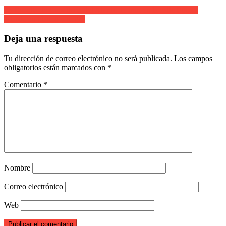
Navegación
La Escolta de Caballería del Alarde de irun en la calle Fueros
Alarde en blanco y negro
de
entradas
Deja una respuesta
Tu dirección de correo electrónico no será publicada.
Los campos
obligatorios están marcados con
*
Comentario
*
Nombre
Correo electrónico
Web