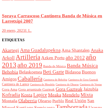
Soraya Carrascoso Cantinera Banda de Música en
Larretxipi 2007
20 enero, 2023
J. L.
ETIQUETAS
Akartegi
Ama Guadalupekoa
Anaka
Ama Shantalen
año
Artillería
año 2012
Arkoll
Azken Portu
2013
año 2019
Banda Música
Banda de Música
Beti Gazte
Behobia
Bidasoa
Belaskoenea
Buenos
Caballería
Amigos
Cantinera de Behobia
Cantinera de Gora Gazteak
Cantinera de Lapice
Cantinera de Mendelu
Cantinera de Ventas
Cantinera de Olearso
Gora Gazteak
Jaizubía
Gora Ama
Gora arrantzale Gazteak
Lapice
Mixta
Kofradia
Kosta
Meaka
Mendelu
Olaberria
Real Unión
San
Montaña
Olearso
Pueblo
Tamborrada
Santiago
Semisarga
Miguel
Uranzu