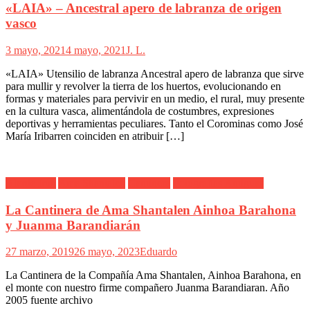
«LAIA» – Ancestral apero de labranza de origen
vasco
3 mayo, 2021
4 mayo, 2021
J. L.
«LAIA» Utensilio de labranza Ancestral apero de labranza que sirve
para mullir y revolver la tierra de los huertos, evolucionando en
formas y materiales para pervivir en un medio, el rural, muy presente
en la cultura vasca, alimentándola de costumbres, expresiones
deportivas y herramientas peculiares. Tanto el Corominas como José
María Iribarren coinciden en atribuir […]
Alarde Irún
Ama Shantalen
Cantinera
Fotografías Antiguas
La Cantinera de Ama Shantalen Ainhoa Barahona
y Juanma Barandiarán
27 marzo, 2019
26 mayo, 2023
Eduardo
La Cantinera de la Compañía Ama Shantalen, Ainhoa Barahona, en
el monte con nuestro firme compañero Juanma Barandiaran. Año
2005 fuente archivo