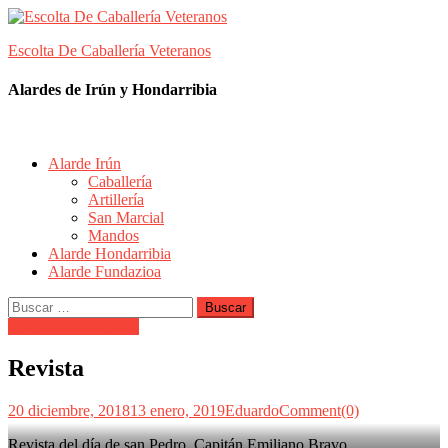
Skip
to
Escolta De Caballería Veteranos
content
Alardes de Irún y Hondarribia
Alarde Irún
Caballería
Artillería
San Marcial
Mandos
Alarde Hondarribia
Alarde Fundazioa
Buscar:
Fotografías Antiguas
Revista
20 diciembre, 2018
13 enero, 2019
Eduardo
Comment(0)
Revista del día de san Pedro. Capitán Emiliano Bravo