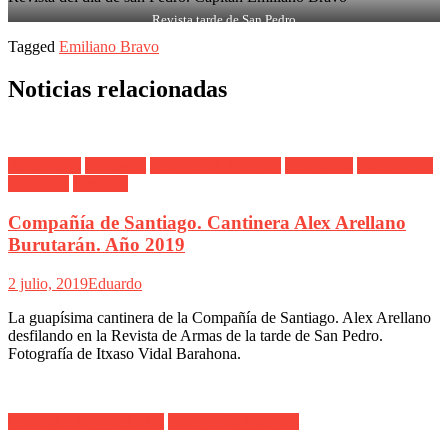
Revista tarde de San Pedro
Tagged
Emiliano Bravo
Noticias relacionadas
Alarde Irún
Cantinera
Fotografías Antiguas
Fotógrafos
Itxaso Vidal
Barahona
Santiago
Compañía de Santiago. Cantinera Alex Arellano
Burutarán. Año 2019
2 julio, 2019
Eduardo
La guapísima cantinera de la Compañía de Santiago. Alex Arellano
desfilando en la Revista de Armas de la tarde de San Pedro.
Fotografía de Itxaso Vidal Barahona.
Comunicados y artículos
Fotografías Antiguas