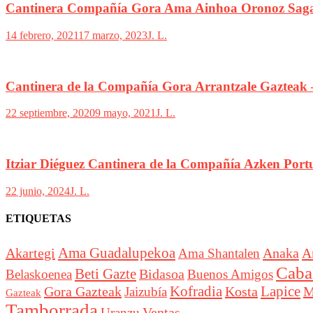
Cantinera Compañía Gora Ama Ainhoa Oronoz Saga
14 febrero, 2021
17 marzo, 2023
J. L.
Cantinera de la Compañía Gora Arrantzale Gazteak
22 septiembre, 2020
9 mayo, 2021
J. L.
Itziar Diéguez Cantinera de la Compañía Azken Por
22 junio, 2024
J. L.
ETIQUETAS
Akartegi
Ama Guadalupekoa
Anaka
A
Ama Shantalen
Cabal
Beti Gazte
Bidasoa
Belaskoenea
Buenos Amigos
Lapice
Gora Gazteak
Kofradia
Kosta
M
Jaizubía
Gazteak
Tamborrada
Ventas
Uranzu