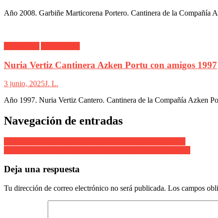
Año 2008. Garbiñe Marticorena Portero. Cantinera de la Compañía Azk
Alarde Irún
Azken Portu
Nuria Vertiz Cantinera Azken Portu con amigos 1997
3 junio, 2025
J. L.
Año 1997. Nuria Vertiz Cantero. Cantinera de la Compañía Azken Por
Navegación de entradas
La Bateria de Artilleria. del Alarde .de San Marcial. de Irun
La Tamborrada .del Alarde de Hondarribia. con su Cantinera
Deja una respuesta
Tu dirección de correo electrónico no será publicada.
Los campos obli