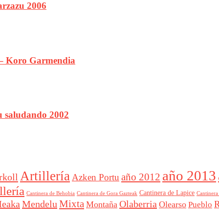
rzazu 2006
 – Koro Garmendia
tu saludando 2002
año 2013
Artillería
año 2012
rkoll
Azken Portu
lería
Cantinera de Lapice
Cantinera
Cantinera de Behobia
Cantinera de Gora Gazteak
Mixta
eaka
Mendelu
Olaberria
R
Montaña
Olearso
Pueblo