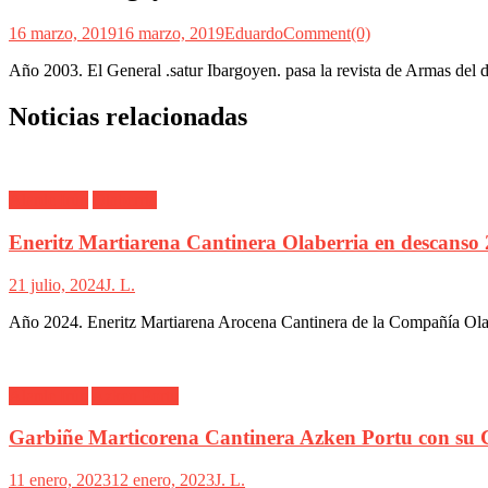
16 marzo, 2019
16 marzo, 2019
Eduardo
Comment(0)
Año 2003. El General .satur Ibargoyen. pasa la revista de Armas del 
Noticias relacionadas
Alarde Irún
Olaberría
Eneritz Martiarena Cantinera Olaberria en descanso
21 julio, 2024
J. L.
Año 2024. Eneritz Martiarena Arocena Cantinera de la Compañía Olab
Alarde Irún
Azken Portu
Garbiñe Marticorena Cantinera Azken Portu con su 
11 enero, 2023
12 enero, 2023
J. L.