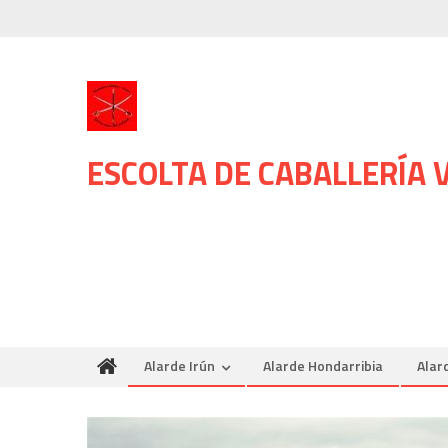
Skip
to
content
ESCOLTA DE CABALLERÍA
Alarde Irún
Alarde Hondarribia
Alar