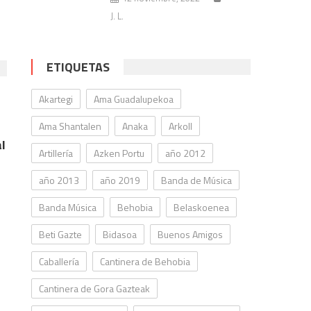
J. L.
ETIQUETAS
Akartegi
Ama Guadalupekoa
Ama Shantalen
Anaka
Arkoll
l
Artillería
Azken Portu
año 2012
año 2013
año 2019
Banda de Música
Banda Música
Behobia
Belaskoenea
Beti Gazte
Bidasoa
Buenos Amigos
Caballería
Cantinera de Behobia
Cantinera de Gora Gazteak