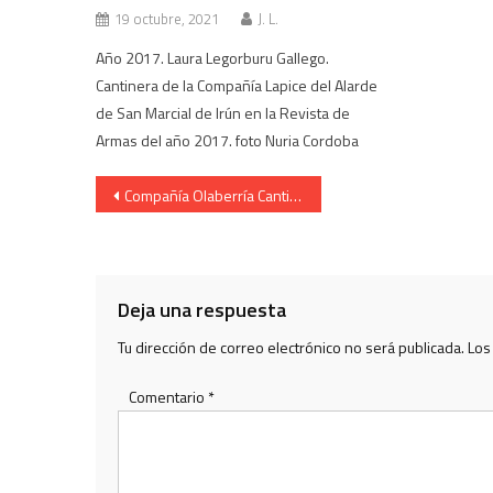
19 octubre, 2021
J. L.
Año 2017. Laura Legorburu Gallego.
Cantinera de la Compañía Lapice del Alarde
de San Marcial de Irún en la Revista de
Armas del año 2017. foto Nuria Cordoba
Navegación
Compañía Olaberría Cantinera Josune Querejeta Iglesia 2006
de
entradas
Deja una respuesta
Tu dirección de correo electrónico no será publicada.
Los
Comentario
*