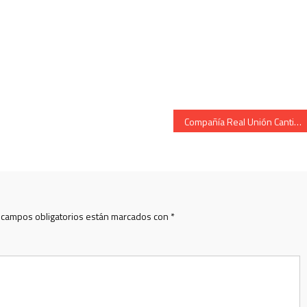
Compañía Real Unión Cantinera Estíbaliz Peciña Presentación 2006
 campos obligatorios están marcados con
*