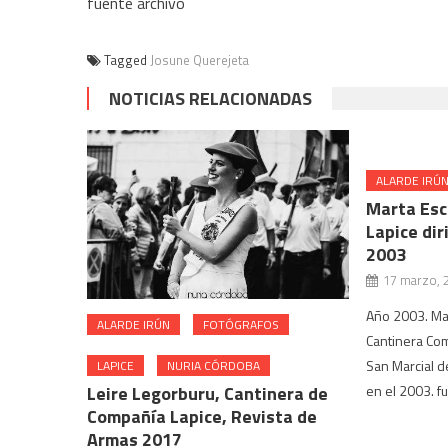
fuente archivo
Tagged
Josune Querejeta
NOTICIAS RELACIONADAS
ALARDE IRÚ
Marta Esc
Lapice dir
2003
17 marzo, 
Año 2003. Ma
ALARDE IRÚN
FOTÓGRAFOS
Cantinera Com
San Marcial de
LAPICE
NURIA CÓRDOBA
en el 2003. f
Leire Legorburu, Cantinera de
Compañía Lapice, Revista de
Armas 2017