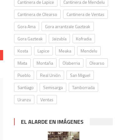
Cantinera de Lapice
Cantinera de Mendelu
Cantinera de Olearso
Cantinera de Ventas
Gora Ama
Gora arrantzale Gazteak
Gora Gazteak
Jaizubía
Kofradia
Kosta
Lapice
Meaka
Mendelu
Mixta
Montaña
Olaberria
Olearso
Pueblo
Real Unión
San Miguel
Santiago
Semisarga
Tamborrada
Uranzu
Ventas
EL ALARDE EN IMÁGENES