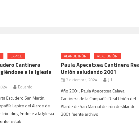
N
LAPICE
ALARDE IRÚN
REAL UNIÓN
udero Cantinera
Paula Apecetxea Cantinera Rea
igiéndose a la Iglesia
Unión saludando 2001
3 diciembre, 2024
J. L.
2024
Eduardo
Año 2001. Paula Apecetxea Celaya.
rta Escudero San Martín.
Cantinera de la Compañía Real Unión del
pañía Lapice del Alarde de
Alarde de San Marcial de Irún desfilando
 Irún dirigiéndose a la Iglesia
2001 fuente archivo
uente festak