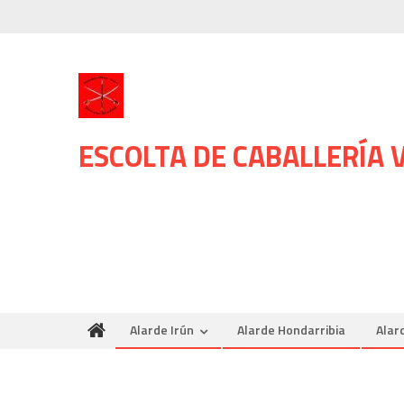
Skip
to
content
ESCOLTA DE CABALLERÍA
Alarde Irún
Alarde Hondarribia
Alar