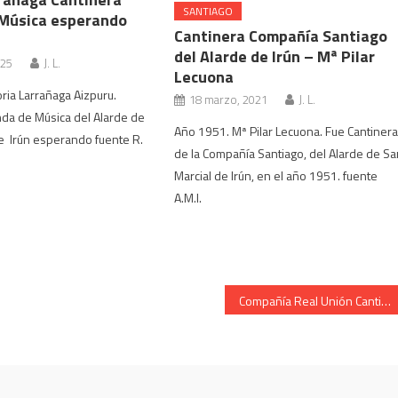
SANTIAGO
Música esperando
Cantinera Compañía Santiago
del Alarde de Irún – Mª Pilar
025
J. L.
Lecuona
ria Larrañaga Aizpuru.
18 marzo, 2021
J. L.
da de Música del Alarde de
Año 1951. Mª Pilar Lecuona. Fue Cantiner
e Irún esperando fuente R.
de la Compañía Santiago, del Alarde de S
Marcial de Irún, en el año 1951. fuente
A.M.I.
Compañía Real Unión Cantinera Estíbaliz Peciña en monte 2006