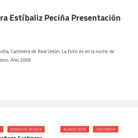
a Estíbaliz Peciña Presentación
eciña, Cantinera de Real Unión. La foto es en la noche de
asino. Año 2006
N
BANDA DE MUSICA
ALARDE IRÚN
CANTINERA
rrañaga Cantinera