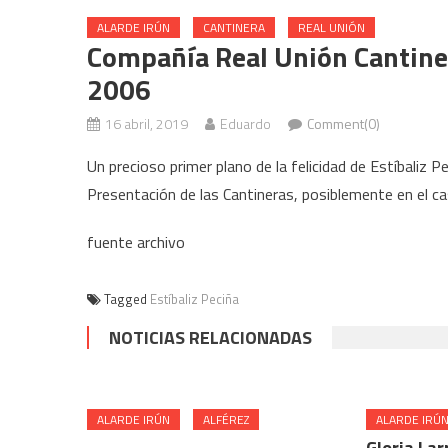
ALARDE IRÚN
CANTINERA
REAL UNIÓN
Compañía Real Unión Cantiner
2006
16 abril, 2019
Eduardo
Comment(0)
Un precioso primer plano de la felicidad de Estíbaliz P
Presentación de las Cantineras, posiblemente en el c
fuente archivo
Tagged
Estíbaliz Peciña
NOTICIAS RELACIONADAS
ALARDE IRÚN
ALFÉREZ
ALARDE IRÚ
Gloria La