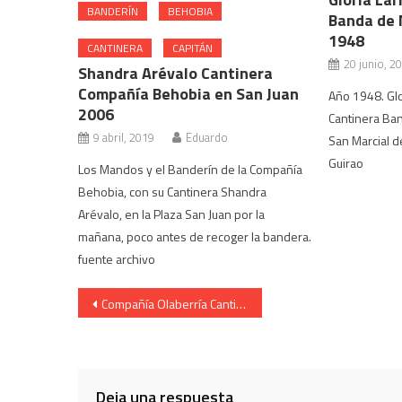
BANDERÍN
BEHOBIA
Banda de 
1948
CANTINERA
CAPITÁN
20 junio, 2
Shandra Arévalo Cantinera
Compañía Behobia en San Juan
Año 1948. Glo
2006
Cantinera Ban
9 abril, 2019
Eduardo
San Marcial d
Guirao
Los Mandos y el Banderín de la Compañía
Behobia, con su Cantinera Shandra
Arévalo, en la Plaza San Juan por la
mañana, poco antes de recoger la bandera.
fuente archivo
Navegación
Compañía Olaberría Cantinera Josune Querejeta monte 2006
de
entradas
Deja una respuesta