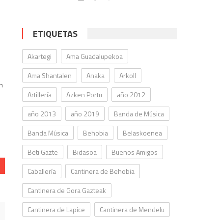
ETIQUETAS
Akartegi
Ama Guadalupekoa
a
Ama Shantalen
Anaka
Arkoll
an
Artillería
Azken Portu
año 2012
año 2013
año 2019
Banda de Música
Banda Música
Behobia
Belaskoenea
Beti Gazte
Bidasoa
Buenos Amigos
Caballería
Cantinera de Behobia
Cantinera de Gora Gazteak
Cantinera de Lapice
Cantinera de Mendelu