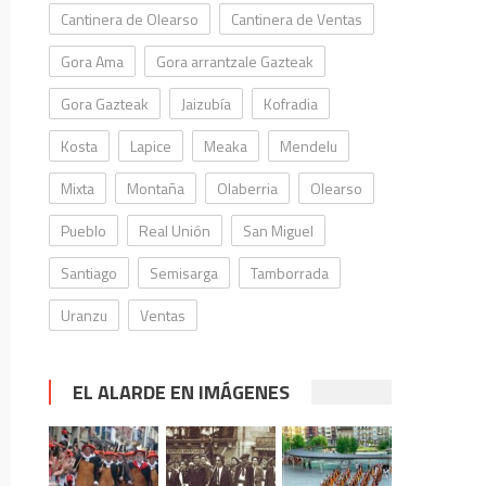
Cantinera de Olearso
Cantinera de Ventas
Gora Ama
Gora arrantzale Gazteak
Gora Gazteak
Jaizubía
Kofradia
Kosta
Lapice
Meaka
Mendelu
Mixta
Montaña
Olaberria
Olearso
Pueblo
Real Unión
San Miguel
Santiago
Semisarga
Tamborrada
Uranzu
Ventas
EL ALARDE EN IMÁGENES