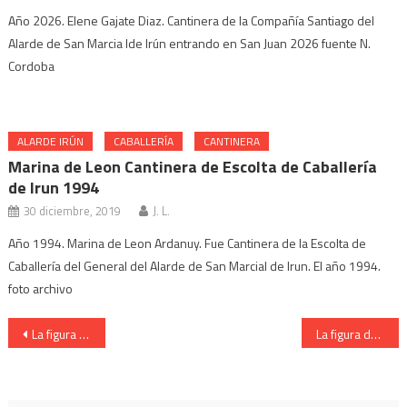
Año 2026. Elene Gajate Diaz. Cantinera de la Compañía Santiago del
Alarde de San Marcia lde Irún entrando en San Juan 2026 fuente N.
Cordoba
ALARDE IRÚN
CABALLERÍA
CANTINERA
Marina de Leon Cantinera de Escolta de Caballería
de Irun 1994
30 diciembre, 2019
J. L.
Año 1994. Marina de Leon Ardanuy. Fue Cantinera de la Escolta de
Caballería del General del Alarde de San Marcial de Irun. El año 1994.
foto archivo
Navegación
La figura del Capitán de la Compañía Ventas del Alarde de Irun
La figura del Capitán de la Compañía Ventas del Alarde de Irun
de
entradas