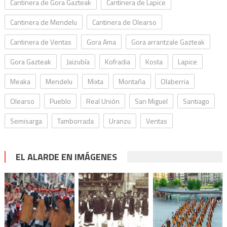
Cantinera de Gora Gazteak
Cantinera de Lapice
Cantinera de Mendelu
Cantinera de Olearso
Cantinera de Ventas
Gora Ama
Gora arrantzale Gazteak
Gora Gazteak
Jaizubía
Kofradia
Kosta
Lapice
Meaka
Mendelu
Mixta
Montaña
Olaberria
Olearso
Pueblo
Real Unión
San Miguel
Santiago
Semisarga
Tamborrada
Uranzu
Ventas
EL ALARDE EN IMÁGENES