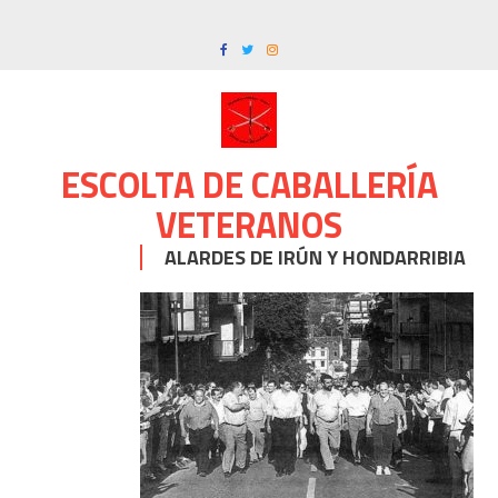
Skip
to
content
ESCOLTA DE CABALLERÍA
VETERANOS
ALARDES DE IRÚN Y HONDARRIBIA