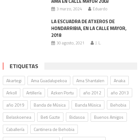
AMA EN CALLE MAYOR 2003
3 marzo, 2024
Eduardo
LA ESCUADRA DE ATXEROS DE
HONDARRIBIA, EN LA CALLE MAYOR,
2018
30 agosto, 2021
J. L.
ETIQUETAS
Akartegi
Ama Guadalupekoa
Ama Shantalen
Anaka
Arkoll
Artillería
Azken Portu
año 2012
año 2013
año 2019
Banda de Música
Banda Música
Behobia
Belaskoenea
Beti Gazte
Bidasoa
Buenos Amigos
Caballería
Cantinera de Behobia